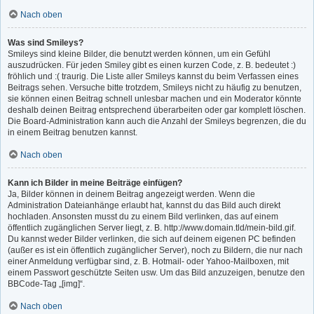
Nach oben
Was sind Smileys?
Smileys sind kleine Bilder, die benutzt werden können, um ein Gefühl
auszudrücken. Für jeden Smiley gibt es einen kurzen Code, z. B. bedeutet :)
fröhlich und :( traurig. Die Liste aller Smileys kannst du beim Verfassen eines
Beitrags sehen. Versuche bitte trotzdem, Smileys nicht zu häufig zu benutzen,
sie können einen Beitrag schnell unlesbar machen und ein Moderator könnte
deshalb deinen Beitrag entsprechend überarbeiten oder gar komplett löschen.
Die Board-Administration kann auch die Anzahl der Smileys begrenzen, die du
in einem Beitrag benutzen kannst.
Nach oben
Kann ich Bilder in meine Beiträge einfügen?
Ja, Bilder können in deinem Beitrag angezeigt werden. Wenn die
Administration Dateianhänge erlaubt hat, kannst du das Bild auch direkt
hochladen. Ansonsten musst du zu einem Bild verlinken, das auf einem
öffentlich zugänglichen Server liegt, z. B. http://www.domain.tld/mein-bild.gif.
Du kannst weder Bilder verlinken, die sich auf deinem eigenen PC befinden
(außer es ist ein öffentlich zugänglicher Server), noch zu Bildern, die nur nach
einer Anmeldung verfügbar sind, z. B. Hotmail- oder Yahoo-Mailboxen, mit
einem Passwort geschützte Seiten usw. Um das Bild anzuzeigen, benutze den
BBCode-Tag „[img]“.
Nach oben