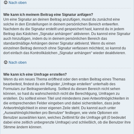
Nach oben
Wie kann ich meinem Beitrag eine Signatur anfügen?
Um eine Signatur an deinen Beitrag anzufügen, musst du zunächst eine
solche in den Einstellungen in deinem persönlichen Bereich entwerfen.
Nachdem du die Signatur erstellt und gespeichert hast, kannst du in jedem
Beitrag das Kästchen „Signatur anhängen“ aktivieren. Du kannst eine Signatur
auch hinzufügen, indem du in deinem persönlichen Bereich das
standardmäßige Anhängen deiner Signatur aktivierst. Wenn du einen
einzelnen Beitrag dennoch ohne Signatur verfassen möchtest, so kannst du
dort einfach das Kontrollkästchen „Signatur anhängen“ wieder deaktivieren.
Nach oben
Wie kann ich eine Umfrage erstellen?
Wenn du ein neues Thema eröffnest oder den ersten Beitrag eines Themas
bearbeitest, findest du ein Register „Umfrage erstellen“ unterhalb des
Formulars zur Beitragserstellung. Solltest du diesen Bereich nicht sehen
können, so hast du wahrscheinlich nicht die Berechtigung, Umfragen zu
erstellen. Du solltest einen Titel und mindestens zwei Antwortmöglichkeiten in
die entsprechenden Felder eingeben und dabei sicherstellen, dass jede
Antwortmöglichkeit in einer eigenen Zeile steht. Du kannst auch unter
„Auswahlmöglichkeiten pro Benutzer“ festlegen, wie viele Optionen ein
Benutzer auswählen kann, welches Zeitlimit für die Umfrage gilt (0 bedeutet
dabei eine zeitlich unbegrenzte Umfrage) und schließlich, ob die Benutzer ihre
Stimme ändern können.