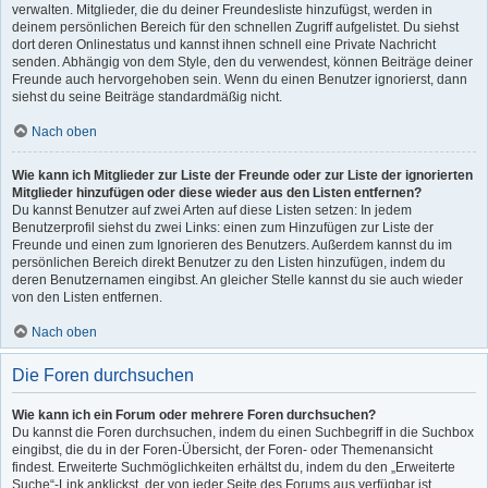
verwalten. Mitglieder, die du deiner Freundesliste hinzufügst, werden in
deinem persönlichen Bereich für den schnellen Zugriff aufgelistet. Du siehst
dort deren Onlinestatus und kannst ihnen schnell eine Private Nachricht
senden. Abhängig von dem Style, den du verwendest, können Beiträge deiner
Freunde auch hervorgehoben sein. Wenn du einen Benutzer ignorierst, dann
siehst du seine Beiträge standardmäßig nicht.
Nach oben
Wie kann ich Mitglieder zur Liste der Freunde oder zur Liste der ignorierten
Mitglieder hinzufügen oder diese wieder aus den Listen entfernen?
Du kannst Benutzer auf zwei Arten auf diese Listen setzen: In jedem
Benutzerprofil siehst du zwei Links: einen zum Hinzufügen zur Liste der
Freunde und einen zum Ignorieren des Benutzers. Außerdem kannst du im
persönlichen Bereich direkt Benutzer zu den Listen hinzufügen, indem du
deren Benutzernamen eingibst. An gleicher Stelle kannst du sie auch wieder
von den Listen entfernen.
Nach oben
Die Foren durchsuchen
Wie kann ich ein Forum oder mehrere Foren durchsuchen?
Du kannst die Foren durchsuchen, indem du einen Suchbegriff in die Suchbox
eingibst, die du in der Foren-Übersicht, der Foren- oder Themenansicht
findest. Erweiterte Suchmöglichkeiten erhältst du, indem du den „Erweiterte
Suche“-Link anklickst, der von jeder Seite des Forums aus verfügbar ist.