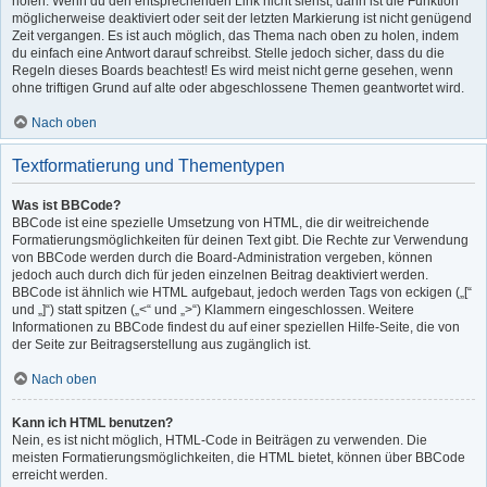
holen. Wenn du den entsprechenden Link nicht siehst, dann ist die Funktion
möglicherweise deaktiviert oder seit der letzten Markierung ist nicht genügend
Zeit vergangen. Es ist auch möglich, das Thema nach oben zu holen, indem
du einfach eine Antwort darauf schreibst. Stelle jedoch sicher, dass du die
Regeln dieses Boards beachtest! Es wird meist nicht gerne gesehen, wenn
ohne triftigen Grund auf alte oder abgeschlossene Themen geantwortet wird.
Nach oben
Textformatierung und Thementypen
Was ist BBCode?
BBCode ist eine spezielle Umsetzung von HTML, die dir weitreichende
Formatierungsmöglichkeiten für deinen Text gibt. Die Rechte zur Verwendung
von BBCode werden durch die Board-Administration vergeben, können
jedoch auch durch dich für jeden einzelnen Beitrag deaktiviert werden.
BBCode ist ähnlich wie HTML aufgebaut, jedoch werden Tags von eckigen („[“
und „]“) statt spitzen („<“ und „>“) Klammern eingeschlossen. Weitere
Informationen zu BBCode findest du auf einer speziellen Hilfe-Seite, die von
der Seite zur Beitragserstellung aus zugänglich ist.
Nach oben
Kann ich HTML benutzen?
Nein, es ist nicht möglich, HTML-Code in Beiträgen zu verwenden. Die
meisten Formatierungsmöglichkeiten, die HTML bietet, können über BBCode
erreicht werden.