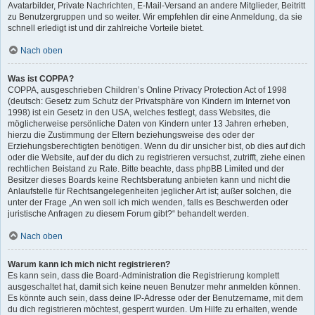
Avatarbilder, Private Nachrichten, E-Mail-Versand an andere Mitglieder, Beitritt
zu Benutzergruppen und so weiter. Wir empfehlen dir eine Anmeldung, da sie
schnell erledigt ist und dir zahlreiche Vorteile bietet.
Nach oben
Was ist COPPA?
COPPA, ausgeschrieben Children’s Online Privacy Protection Act of 1998
(deutsch: Gesetz zum Schutz der Privatsphäre von Kindern im Internet von
1998) ist ein Gesetz in den USA, welches festlegt, dass Websites, die
möglicherweise persönliche Daten von Kindern unter 13 Jahren erheben,
hierzu die Zustimmung der Eltern beziehungsweise des oder der
Erziehungsberechtigten benötigen. Wenn du dir unsicher bist, ob dies auf dich
oder die Website, auf der du dich zu registrieren versuchst, zutrifft, ziehe einen
rechtlichen Beistand zu Rate. Bitte beachte, dass phpBB Limited und der
Besitzer dieses Boards keine Rechtsberatung anbieten kann und nicht die
Anlaufstelle für Rechtsangelegenheiten jeglicher Art ist; außer solchen, die
unter der Frage „An wen soll ich mich wenden, falls es Beschwerden oder
juristische Anfragen zu diesem Forum gibt?“ behandelt werden.
Nach oben
Warum kann ich mich nicht registrieren?
Es kann sein, dass die Board-Administration die Registrierung komplett
ausgeschaltet hat, damit sich keine neuen Benutzer mehr anmelden können.
Es könnte auch sein, dass deine IP-Adresse oder der Benutzername, mit dem
du dich registrieren möchtest, gesperrt wurden. Um Hilfe zu erhalten, wende