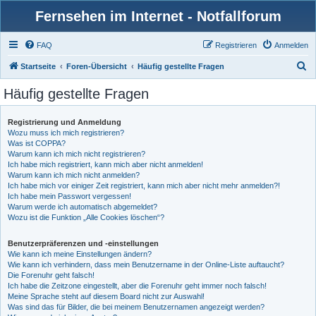
Fernsehen im Internet - Notfallforum
FAQ
Registrieren
Anmelden
S
Startseite
Foren-Übersicht
Häufig gestellte Fragen
u
Häufig gestellte Fragen
c
h
Registrierung und Anmeldung
Wozu muss ich mich registrieren?
e
Was ist COPPA?
Warum kann ich mich nicht registrieren?
Ich habe mich registriert, kann mich aber nicht anmelden!
Warum kann ich mich nicht anmelden?
Ich habe mich vor einiger Zeit registriert, kann mich aber nicht mehr anmelden?!
Ich habe mein Passwort vergessen!
Warum werde ich automatisch abgemeldet?
Wozu ist die Funktion „Alle Cookies löschen“?
Benutzerpräferenzen und -einstellungen
Wie kann ich meine Einstellungen ändern?
Wie kann ich verhindern, dass mein Benutzername in der Online-Liste auftaucht?
Die Forenuhr geht falsch!
Ich habe die Zeitzone eingestellt, aber die Forenuhr geht immer noch falsch!
Meine Sprache steht auf diesem Board nicht zur Auswahl!
Was sind das für Bilder, die bei meinem Benutzernamen angezeigt werden?