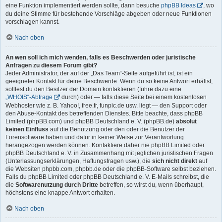
eine Funktion implementiert werden sollte, dann besuche
phpBB Ideas
, wo
du deine Stimme für bestehende Vorschläge abgeben oder neue Funktionen
vorschlagen kannst.
Nach oben
An wen soll ich mich wenden, falls es Beschwerden oder juristische
Anfragen zu diesem Forum gibt?
Jeder Administrator, der auf der „Das Team“-Seite aufgeführt ist, ist ein
geeigneter Kontakt für deine Beschwerde. Wenn du so keine Antwort erhältst,
solltest du den Besitzer der Domain kontaktieren (führe dazu eine
„WHOIS“-Abfrage
durch) oder — falls diese Seite bei einem kostenlosen
Webhoster wie z. B. Yahoo!, free.fr, funpic.de usw. liegt — den Support oder
den Abuse-Kontakt des betreffenden Dienstes. Bitte beachte, dass phpBB
Limited (phpBB.com) und phpBB Deutschland e. V. (phpBB.de)
absolut
keinen Einfluss
auf die Benutzung oder den oder die Benutzer der
Forensoftware haben und dafür in keiner Weise zur Verantwortung
herangezogen werden können. Kontaktiere daher nie phpBB Limited oder
phpBB Deutschland e. V. in Zusammenhang mit jeglichen juristischen Fragen
(Unterlassungserklärungen, Haftungsfragen usw.), die
sich nicht direkt
auf
die Websiten phpbb.com, phpbb.de oder die phpBB-Software selbst beziehen.
Falls du phpBB Limited oder phpBB Deutschland e. V. E-Mails schreibst, die
die
Softwarenutzung durch Dritte
betreffen, so wirst du, wenn überhaupt,
höchstens eine knappe Antwort erhalten.
Nach oben