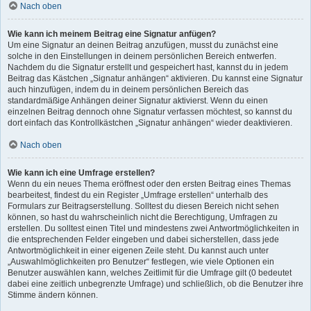
Nach oben
Wie kann ich meinem Beitrag eine Signatur anfügen?
Um eine Signatur an deinen Beitrag anzufügen, musst du zunächst eine
solche in den Einstellungen in deinem persönlichen Bereich entwerfen.
Nachdem du die Signatur erstellt und gespeichert hast, kannst du in jedem
Beitrag das Kästchen „Signatur anhängen“ aktivieren. Du kannst eine Signatur
auch hinzufügen, indem du in deinem persönlichen Bereich das
standardmäßige Anhängen deiner Signatur aktivierst. Wenn du einen
einzelnen Beitrag dennoch ohne Signatur verfassen möchtest, so kannst du
dort einfach das Kontrollkästchen „Signatur anhängen“ wieder deaktivieren.
Nach oben
Wie kann ich eine Umfrage erstellen?
Wenn du ein neues Thema eröffnest oder den ersten Beitrag eines Themas
bearbeitest, findest du ein Register „Umfrage erstellen“ unterhalb des
Formulars zur Beitragserstellung. Solltest du diesen Bereich nicht sehen
können, so hast du wahrscheinlich nicht die Berechtigung, Umfragen zu
erstellen. Du solltest einen Titel und mindestens zwei Antwortmöglichkeiten in
die entsprechenden Felder eingeben und dabei sicherstellen, dass jede
Antwortmöglichkeit in einer eigenen Zeile steht. Du kannst auch unter
„Auswahlmöglichkeiten pro Benutzer“ festlegen, wie viele Optionen ein
Benutzer auswählen kann, welches Zeitlimit für die Umfrage gilt (0 bedeutet
dabei eine zeitlich unbegrenzte Umfrage) und schließlich, ob die Benutzer ihre
Stimme ändern können.