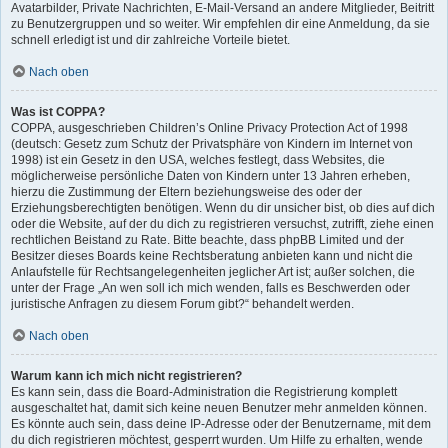
Avatarbilder, Private Nachrichten, E-Mail-Versand an andere Mitglieder, Beitritt
zu Benutzergruppen und so weiter. Wir empfehlen dir eine Anmeldung, da sie
schnell erledigt ist und dir zahlreiche Vorteile bietet.
Nach oben
Was ist COPPA?
COPPA, ausgeschrieben Children’s Online Privacy Protection Act of 1998
(deutsch: Gesetz zum Schutz der Privatsphäre von Kindern im Internet von
1998) ist ein Gesetz in den USA, welches festlegt, dass Websites, die
möglicherweise persönliche Daten von Kindern unter 13 Jahren erheben,
hierzu die Zustimmung der Eltern beziehungsweise des oder der
Erziehungsberechtigten benötigen. Wenn du dir unsicher bist, ob dies auf dich
oder die Website, auf der du dich zu registrieren versuchst, zutrifft, ziehe einen
rechtlichen Beistand zu Rate. Bitte beachte, dass phpBB Limited und der
Besitzer dieses Boards keine Rechtsberatung anbieten kann und nicht die
Anlaufstelle für Rechtsangelegenheiten jeglicher Art ist; außer solchen, die
unter der Frage „An wen soll ich mich wenden, falls es Beschwerden oder
juristische Anfragen zu diesem Forum gibt?“ behandelt werden.
Nach oben
Warum kann ich mich nicht registrieren?
Es kann sein, dass die Board-Administration die Registrierung komplett
ausgeschaltet hat, damit sich keine neuen Benutzer mehr anmelden können.
Es könnte auch sein, dass deine IP-Adresse oder der Benutzername, mit dem
du dich registrieren möchtest, gesperrt wurden. Um Hilfe zu erhalten, wende