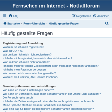
Fernsehen im Internet - Notfallforum
FAQ
Registrieren
Anmelden
S
Startseite
Foren-Übersicht
Häufig gestellte Fragen
u
Häufig gestellte Fragen
c
h
Registrierung und Anmeldung
Wozu muss ich mich registrieren?
e
Was ist COPPA?
Warum kann ich mich nicht registrieren?
Ich habe mich registriert, kann mich aber nicht anmelden!
Warum kann ich mich nicht anmelden?
Ich habe mich vor einiger Zeit registriert, kann mich aber nicht mehr anmelden?!
Ich habe mein Passwort vergessen!
Warum werde ich automatisch abgemeldet?
Wozu ist die Funktion „Alle Cookies löschen“?
Benutzerpräferenzen und -einstellungen
Wie kann ich meine Einstellungen ändern?
Wie kann ich verhindern, dass mein Benutzername in der Online-Liste auftaucht?
Die Forenuhr geht falsch!
Ich habe die Zeitzone eingestellt, aber die Forenuhr geht immer noch falsch!
Meine Sprache steht auf diesem Board nicht zur Auswahl!
Was sind das für Bilder, die bei meinem Benutzernamen angezeigt werden?