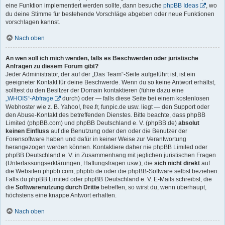
eine Funktion implementiert werden sollte, dann besuche
phpBB Ideas
, wo
du deine Stimme für bestehende Vorschläge abgeben oder neue Funktionen
vorschlagen kannst.
Nach oben
An wen soll ich mich wenden, falls es Beschwerden oder juristische
Anfragen zu diesem Forum gibt?
Jeder Administrator, der auf der „Das Team“-Seite aufgeführt ist, ist ein
geeigneter Kontakt für deine Beschwerde. Wenn du so keine Antwort erhältst,
solltest du den Besitzer der Domain kontaktieren (führe dazu eine
„WHOIS“-Abfrage
durch) oder — falls diese Seite bei einem kostenlosen
Webhoster wie z. B. Yahoo!, free.fr, funpic.de usw. liegt — den Support oder
den Abuse-Kontakt des betreffenden Dienstes. Bitte beachte, dass phpBB
Limited (phpBB.com) und phpBB Deutschland e. V. (phpBB.de)
absolut
keinen Einfluss
auf die Benutzung oder den oder die Benutzer der
Forensoftware haben und dafür in keiner Weise zur Verantwortung
herangezogen werden können. Kontaktiere daher nie phpBB Limited oder
phpBB Deutschland e. V. in Zusammenhang mit jeglichen juristischen Fragen
(Unterlassungserklärungen, Haftungsfragen usw.), die
sich nicht direkt
auf
die Websiten phpbb.com, phpbb.de oder die phpBB-Software selbst beziehen.
Falls du phpBB Limited oder phpBB Deutschland e. V. E-Mails schreibst, die
die
Softwarenutzung durch Dritte
betreffen, so wirst du, wenn überhaupt,
höchstens eine knappe Antwort erhalten.
Nach oben