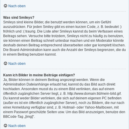
Nach oben
Was sind Smileys?
Smileys sind kleine Bilder, die benutzt werden können, um ein Gefühl
auszudrücken. Für jeden Smiley gibt es einen kurzen Code, z. B. bedeutet :)
fröhlich und :( traurig. Die Liste aller Smileys kannst du beim Verfassen eines
Beitrags sehen. Versuche bitte trotzdem, Smileys nicht zu häufig zu benutzen,
sie können einen Beitrag schnell unlesbar machen und ein Moderator könnte
deshalb deinen Beitrag entsprechend überarbeiten oder gar komplett löschen.
Die Board-Administration kann auch die Anzahl der Smileys begrenzen, die du
in einem Beitrag benutzen kannst.
Nach oben
Kann ich Bilder in meine Beiträge einfügen?
Ja, Bilder können in deinem Beitrag angezeigt werden. Wenn die
Administration Dateianhänge erlaubt hat, kannst du das Bild auch direkt
hochladen. Ansonsten musst du zu einem Bild verlinken, das auf einem
öffentlich zugänglichen Server liegt, z. B. http://www.domain.tld/mein-bild.gif.
Du kannst weder Bilder verlinken, die sich auf deinem eigenen PC befinden
(außer es ist ein öffentlich zugänglicher Server), noch zu Bildern, die nur nach
einer Anmeldung verfügbar sind, z. B. Hotmail- oder Yahoo-Mailboxen, mit
einem Passwort geschützte Seiten usw. Um das Bild anzuzeigen, benutze den
BBCode-Tag „[img]“.
Nach oben