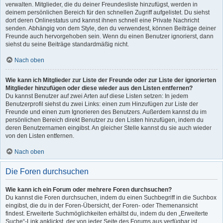
verwalten. Mitglieder, die du deiner Freundesliste hinzufügst, werden in
deinem persönlichen Bereich für den schnellen Zugriff aufgelistet. Du siehst
dort deren Onlinestatus und kannst ihnen schnell eine Private Nachricht
senden. Abhängig von dem Style, den du verwendest, können Beiträge deiner
Freunde auch hervorgehoben sein. Wenn du einen Benutzer ignorierst, dann
siehst du seine Beiträge standardmäßig nicht.
Nach oben
Wie kann ich Mitglieder zur Liste der Freunde oder zur Liste der ignorierten
Mitglieder hinzufügen oder diese wieder aus den Listen entfernen?
Du kannst Benutzer auf zwei Arten auf diese Listen setzen: In jedem
Benutzerprofil siehst du zwei Links: einen zum Hinzufügen zur Liste der
Freunde und einen zum Ignorieren des Benutzers. Außerdem kannst du im
persönlichen Bereich direkt Benutzer zu den Listen hinzufügen, indem du
deren Benutzernamen eingibst. An gleicher Stelle kannst du sie auch wieder
von den Listen entfernen.
Nach oben
Die Foren durchsuchen
Wie kann ich ein Forum oder mehrere Foren durchsuchen?
Du kannst die Foren durchsuchen, indem du einen Suchbegriff in die Suchbox
eingibst, die du in der Foren-Übersicht, der Foren- oder Themenansicht
findest. Erweiterte Suchmöglichkeiten erhältst du, indem du den „Erweiterte
Suche“-Link anklickst, der von jeder Seite des Forums aus verfügbar ist.