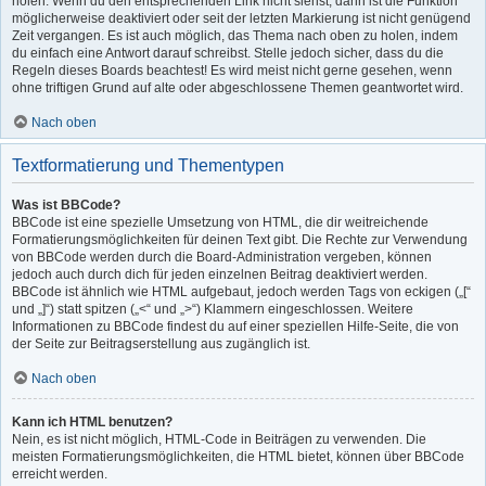
holen. Wenn du den entsprechenden Link nicht siehst, dann ist die Funktion
möglicherweise deaktiviert oder seit der letzten Markierung ist nicht genügend
Zeit vergangen. Es ist auch möglich, das Thema nach oben zu holen, indem
du einfach eine Antwort darauf schreibst. Stelle jedoch sicher, dass du die
Regeln dieses Boards beachtest! Es wird meist nicht gerne gesehen, wenn
ohne triftigen Grund auf alte oder abgeschlossene Themen geantwortet wird.
Nach oben
Textformatierung und Thementypen
Was ist BBCode?
BBCode ist eine spezielle Umsetzung von HTML, die dir weitreichende
Formatierungsmöglichkeiten für deinen Text gibt. Die Rechte zur Verwendung
von BBCode werden durch die Board-Administration vergeben, können
jedoch auch durch dich für jeden einzelnen Beitrag deaktiviert werden.
BBCode ist ähnlich wie HTML aufgebaut, jedoch werden Tags von eckigen („[“
und „]“) statt spitzen („<“ und „>“) Klammern eingeschlossen. Weitere
Informationen zu BBCode findest du auf einer speziellen Hilfe-Seite, die von
der Seite zur Beitragserstellung aus zugänglich ist.
Nach oben
Kann ich HTML benutzen?
Nein, es ist nicht möglich, HTML-Code in Beiträgen zu verwenden. Die
meisten Formatierungsmöglichkeiten, die HTML bietet, können über BBCode
erreicht werden.