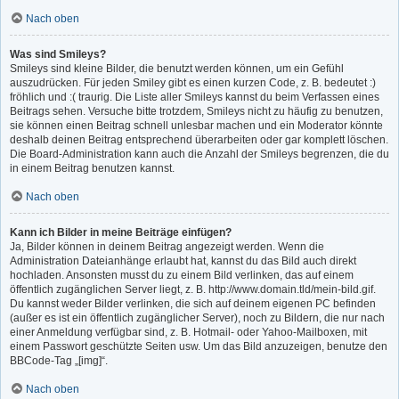
Nach oben
Was sind Smileys?
Smileys sind kleine Bilder, die benutzt werden können, um ein Gefühl
auszudrücken. Für jeden Smiley gibt es einen kurzen Code, z. B. bedeutet :)
fröhlich und :( traurig. Die Liste aller Smileys kannst du beim Verfassen eines
Beitrags sehen. Versuche bitte trotzdem, Smileys nicht zu häufig zu benutzen,
sie können einen Beitrag schnell unlesbar machen und ein Moderator könnte
deshalb deinen Beitrag entsprechend überarbeiten oder gar komplett löschen.
Die Board-Administration kann auch die Anzahl der Smileys begrenzen, die du
in einem Beitrag benutzen kannst.
Nach oben
Kann ich Bilder in meine Beiträge einfügen?
Ja, Bilder können in deinem Beitrag angezeigt werden. Wenn die
Administration Dateianhänge erlaubt hat, kannst du das Bild auch direkt
hochladen. Ansonsten musst du zu einem Bild verlinken, das auf einem
öffentlich zugänglichen Server liegt, z. B. http://www.domain.tld/mein-bild.gif.
Du kannst weder Bilder verlinken, die sich auf deinem eigenen PC befinden
(außer es ist ein öffentlich zugänglicher Server), noch zu Bildern, die nur nach
einer Anmeldung verfügbar sind, z. B. Hotmail- oder Yahoo-Mailboxen, mit
einem Passwort geschützte Seiten usw. Um das Bild anzuzeigen, benutze den
BBCode-Tag „[img]“.
Nach oben