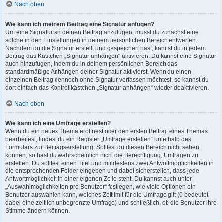
Nach oben
Wie kann ich meinem Beitrag eine Signatur anfügen?
Um eine Signatur an deinen Beitrag anzufügen, musst du zunächst eine
solche in den Einstellungen in deinem persönlichen Bereich entwerfen.
Nachdem du die Signatur erstellt und gespeichert hast, kannst du in jedem
Beitrag das Kästchen „Signatur anhängen“ aktivieren. Du kannst eine Signatur
auch hinzufügen, indem du in deinem persönlichen Bereich das
standardmäßige Anhängen deiner Signatur aktivierst. Wenn du einen
einzelnen Beitrag dennoch ohne Signatur verfassen möchtest, so kannst du
dort einfach das Kontrollkästchen „Signatur anhängen“ wieder deaktivieren.
Nach oben
Wie kann ich eine Umfrage erstellen?
Wenn du ein neues Thema eröffnest oder den ersten Beitrag eines Themas
bearbeitest, findest du ein Register „Umfrage erstellen“ unterhalb des
Formulars zur Beitragserstellung. Solltest du diesen Bereich nicht sehen
können, so hast du wahrscheinlich nicht die Berechtigung, Umfragen zu
erstellen. Du solltest einen Titel und mindestens zwei Antwortmöglichkeiten in
die entsprechenden Felder eingeben und dabei sicherstellen, dass jede
Antwortmöglichkeit in einer eigenen Zeile steht. Du kannst auch unter
„Auswahlmöglichkeiten pro Benutzer“ festlegen, wie viele Optionen ein
Benutzer auswählen kann, welches Zeitlimit für die Umfrage gilt (0 bedeutet
dabei eine zeitlich unbegrenzte Umfrage) und schließlich, ob die Benutzer ihre
Stimme ändern können.