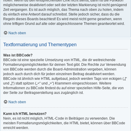
holen. Wenn du den entsprechenden Link nicht siehst, dann ist die Funktion
möglicherweise deaktiviert oder seit der letzten Markierung ist nicht genügend
Zeit vergangen. Es ist auch möglich, das Thema nach oben zu holen, indem
du einfach eine Antwort darauf schreibst. Stelle jedoch sicher, dass du die
Regeln dieses Boards beachtest! Es wird meist nicht gerne gesehen, wenn
ohne triftigen Grund auf alte oder abgeschlossene Themen geantwortet wird.
Nach oben
Textformatierung und Thementypen
Was ist BBCode?
BBCode ist eine spezielle Umsetzung von HTML, die dir weitreichende
Formatierungsmöglichkeiten für deinen Text gibt. Die Rechte zur Verwendung
von BBCode werden durch die Board-Administration vergeben, können
jedoch auch durch dich für jeden einzelnen Beitrag deaktiviert werden.
BBCode ist ähnlich wie HTML aufgebaut, jedoch werden Tags von eckigen („[“
und „]“) statt spitzen („<“ und „>“) Klammern eingeschlossen. Weitere
Informationen zu BBCode findest du auf einer speziellen Hilfe-Seite, die von
der Seite zur Beitragserstellung aus zugänglich ist.
Nach oben
Kann ich HTML benutzen?
Nein, es ist nicht möglich, HTML-Code in Beiträgen zu verwenden. Die
meisten Formatierungsmöglichkeiten, die HTML bietet, können über BBCode
erreicht werden.