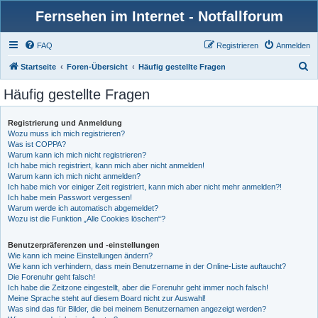
Fernsehen im Internet - Notfallforum
FAQ
Registrieren
Anmelden
S
Startseite
Foren-Übersicht
Häufig gestellte Fragen
u
Häufig gestellte Fragen
c
h
Registrierung und Anmeldung
Wozu muss ich mich registrieren?
e
Was ist COPPA?
Warum kann ich mich nicht registrieren?
Ich habe mich registriert, kann mich aber nicht anmelden!
Warum kann ich mich nicht anmelden?
Ich habe mich vor einiger Zeit registriert, kann mich aber nicht mehr anmelden?!
Ich habe mein Passwort vergessen!
Warum werde ich automatisch abgemeldet?
Wozu ist die Funktion „Alle Cookies löschen“?
Benutzerpräferenzen und -einstellungen
Wie kann ich meine Einstellungen ändern?
Wie kann ich verhindern, dass mein Benutzername in der Online-Liste auftaucht?
Die Forenuhr geht falsch!
Ich habe die Zeitzone eingestellt, aber die Forenuhr geht immer noch falsch!
Meine Sprache steht auf diesem Board nicht zur Auswahl!
Was sind das für Bilder, die bei meinem Benutzernamen angezeigt werden?