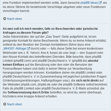
eine Funktion implementiert werden sollte, dann besuche
phpBB Ideas
, wo
du deine Stimme für bestehende Vorschläge abgeben oder neue Funktionen
vorschlagen kannst.
Nach oben
An wen soll ich mich wenden, falls es Beschwerden oder juristische
Anfragen zu diesem Forum gibt?
Jeder Administrator, der auf der „Das Team“-Seite aufgeführt ist, ist ein
geeigneter Kontakt für deine Beschwerde. Wenn du so keine Antwort erhältst,
solltest du den Besitzer der Domain kontaktieren (führe dazu eine
„WHOIS“-Abfrage
durch) oder — falls diese Seite bei einem kostenlosen
Webhoster wie z. B. Yahoo!, free.fr, funpic.de usw. liegt — den Support oder
den Abuse-Kontakt des betreffenden Dienstes. Bitte beachte, dass phpBB
Limited (phpBB.com) und phpBB Deutschland e. V. (phpBB.de)
absolut
keinen Einfluss
auf die Benutzung oder den oder die Benutzer der
Forensoftware haben und dafür in keiner Weise zur Verantwortung
herangezogen werden können. Kontaktiere daher nie phpBB Limited oder
phpBB Deutschland e. V. in Zusammenhang mit jeglichen juristischen Fragen
(Unterlassungserklärungen, Haftungsfragen usw.), die
sich nicht direkt
auf
die Websiten phpbb.com, phpbb.de oder die phpBB-Software selbst beziehen.
Falls du phpBB Limited oder phpBB Deutschland e. V. E-Mails schreibst, die
die
Softwarenutzung durch Dritte
betreffen, so wirst du, wenn überhaupt,
höchstens eine knappe Antwort erhalten.
Nach oben