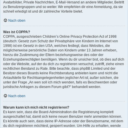
Avatarbilder, Private Nachrichten, E-Mail-Versand an andere Mitglieder, Beitritt
zu Benutzergruppen und so weiter. Wir empfehlen dir eine Anmeldung, da sie
schnell erledigt ist und dir zahlreiche Vorteile bietet.
Nach oben
Was ist COPPA?
COPPA, ausgeschrieben Children’s Online Privacy Protection Act of 1998
(deutsch: Gesetz zum Schutz der Privatsphäre von Kindern im Internet von
1998) ist ein Gesetz in den USA, welches festlegt, dass Websites, die
möglicherweise persönliche Daten von Kindern unter 13 Jahren erheben,
hierzu die Zustimmung der Eltern beziehungsweise des oder der
Erziehungsberechtigten benötigen. Wenn du dir unsicher bist, ob dies auf dich
oder die Website, auf der du dich zu registrieren versuchst, zutrifft, ziehe einen
rechtlichen Beistand zu Rate. Bitte beachte, dass phpBB Limited und der
Besitzer dieses Boards keine Rechtsberatung anbieten kann und nicht die
Anlaufstelle für Rechtsangelegenheiten jeglicher Art ist; außer solchen, die
unter der Frage „An wen soll ich mich wenden, falls es Beschwerden oder
juristische Anfragen zu diesem Forum gibt?“ behandelt werden.
Nach oben
Warum kann ich mich nicht registrieren?
Es kann sein, dass die Board-Administration die Registrierung komplett
ausgeschaltet hat, damit sich keine neuen Benutzer mehr anmelden können.
Es könnte auch sein, dass deine IP-Adresse oder der Benutzername, mit dem
du dich registrieren möchtest, gesperrt wurden. Um Hilfe zu erhalten, wende