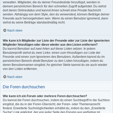
verwalten. Mitglieder, die du deiner Freundesliste hinzufügst, werden in
deinem persönlichen Bereich für den schnellen Zugriff aufgelistet. Du siehst
dort deren Onlinestatus und kannst ihnen schnell eine Private Nachricht
senden. Abhängig von dem Style, den du verwendest, können Beiträge deiner
Freunde auch hervorgehoben sein. Wenn du einen Benutzer ignorierst, dann
siehst du seine Beiträge standardmäßig nicht.
Nach oben
Wie kann ich Mitglieder zur Liste der Freunde oder zur Liste der ignorierten
Mitglieder hinzufügen oder diese wieder aus den Listen entfernen?
Du kannst Benutzer auf zwei Arten auf diese Listen setzen: In jedem
Benutzerprofil siehst du zwei Links: einen zum Hinzufügen zur Liste der
Freunde und einen zum Ignorieren des Benutzers. Außerdem kannst du im
persönlichen Bereich direkt Benutzer zu den Listen hinzufügen, indem du
deren Benutzernamen eingibst. An gleicher Stelle kannst du sie auch wieder
von den Listen entfernen.
Nach oben
Die Foren durchsuchen
Wie kann ich ein Forum oder mehrere Foren durchsuchen?
Du kannst die Foren durchsuchen, indem du einen Suchbegriff in die Suchbox
eingibst, die du in der Foren-Übersicht, der Foren- oder Themenansicht
findest. Erweiterte Suchmöglichkeiten erhältst du, indem du den „Erweiterte
Suche“-Link anklickst, der von jeder Seite des Forums aus verfügbar ist.