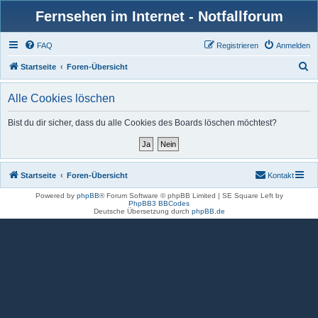
Fernsehen im Internet - Notfallforum
FAQ
Registrieren
Anmelden
S
Startseite
Foren-Übersicht
u
Alle Cookies löschen
c
h
Bist du dir sicher, dass du alle Cookies des Boards löschen möchtest?
e
Startseite
Foren-Übersicht
Kontakt
Powered by
phpBB
® Forum Software © phpBB Limited | SE Square Left by
PhpBB3 BBCodes
Deutsche Übersetzung durch
phpBB.de