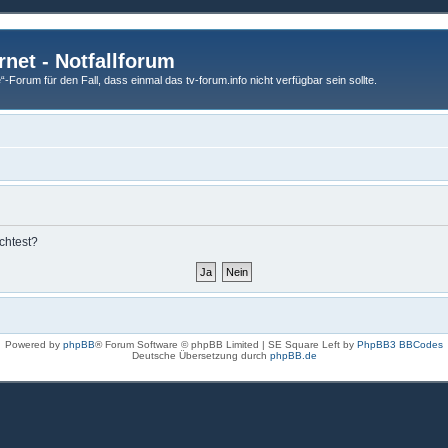
rnet - Notfallforum
Forum für den Fall, dass einmal das tv-forum.info nicht verfügbar sein sollte.
chtest?
Powered by
phpBB
® Forum Software © phpBB Limited | SE Square Left by
PhpBB3 BBCodes
Deutsche Übersetzung durch
phpBB.de