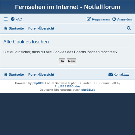
Fernsehen im Internet - Notfallforum
FAQ
Registrieren
Anmelden
S
Startseite
Foren-Übersicht
u
Alle Cookies löschen
c
h
Bist du dir sicher, dass du alle Cookies des Boards löschen möchtest?
e
Startseite
Foren-Übersicht
Kontakt
Powered by
phpBB
® Forum Software © phpBB Limited | SE Square Left by
PhpBB3 BBCodes
Deutsche Übersetzung durch
phpBB.de