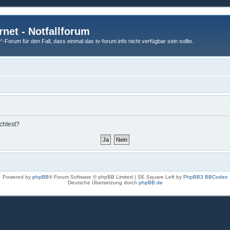
rnet - Notfallforum
Forum für den Fall, dass einmal das tv-forum.info nicht verfügbar sein sollte.
chtest?
Powered by
phpBB
® Forum Software © phpBB Limited | SE Square Left by
PhpBB3 BBCodes
Deutsche Übersetzung durch
phpBB.de