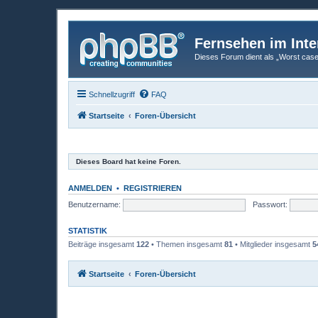
Fernsehen im Inte
Dieses Forum dient als „Worst case“-
Schnellzugriff
FAQ
Startseite
Foren-Übersicht
Dieses Board hat keine Foren.
ANMELDEN
•
REGISTRIEREN
Benutzername:
Passwort:
STATISTIK
Beiträge insgesamt
122
• Themen insgesamt
81
• Mitglieder insgesamt
5
Startseite
Foren-Übersicht