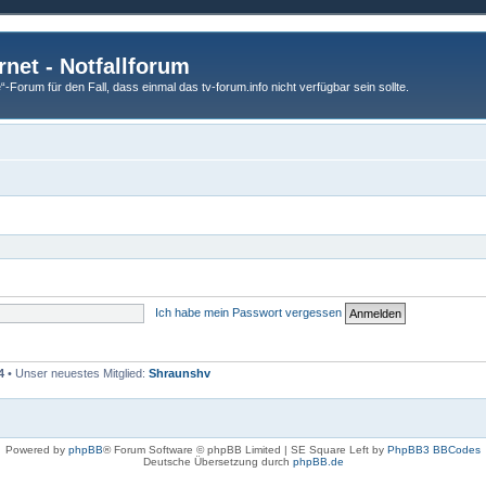
rnet - Notfallforum
Forum für den Fall, dass einmal das tv-forum.info nicht verfügbar sein sollte.
Ich habe mein Passwort vergessen
4
• Unser neuestes Mitglied:
Shraunshv
Powered by
phpBB
® Forum Software © phpBB Limited | SE Square Left by
PhpBB3 BBCodes
Deutsche Übersetzung durch
phpBB.de