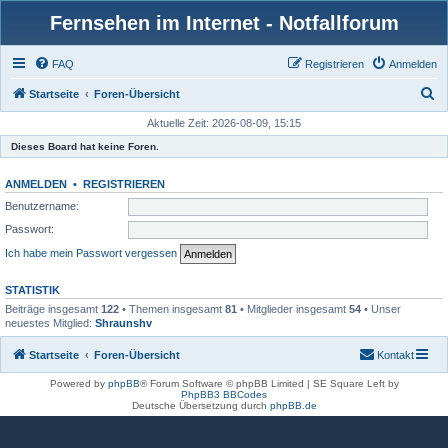
Fernsehen im Internet - Notfallforum
FAQ
Registrieren
Anmelden
S
Startseite
Foren-Übersicht
u
Aktuelle Zeit: 2026-08-09, 15:15
c
Dieses Board hat keine Foren.
h
ANMELDEN
•
REGISTRIEREN
e
Benutzername:
Passwort:
Ich habe mein Passwort vergessen
STATISTIK
Beiträge insgesamt
122
• Themen insgesamt
81
• Mitglieder insgesamt
54
• Unser
neuestes Mitglied:
Shraunshv
Startseite
Foren-Übersicht
Kontakt
Powered by
phpBB
® Forum Software © phpBB Limited | SE Square Left by
PhpBB3 BBCodes
Deutsche Übersetzung durch
phpBB.de