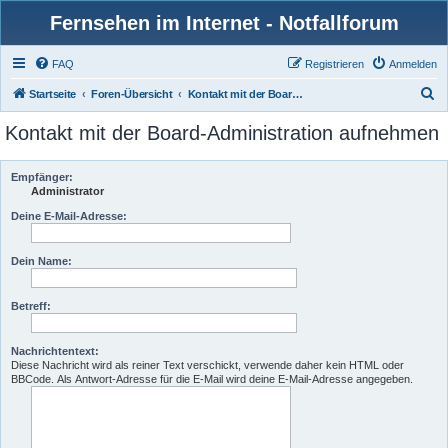
Fernsehen im Internet - Notfallforum
FAQ
Registrieren
Anmelden
S
Startseite
Foren-Übersicht
Kontakt mit der Board-Administration aufnehmen
u
Kontakt mit der Board-Administration aufnehmen
c
h
Empfänger:
e
Administrator
Deine E-Mail-Adresse:
Dein Name:
Betreff:
Nachrichtentext:
Diese Nachricht wird als reiner Text verschickt, verwende daher kein HTML oder
BBCode. Als Antwort-Adresse für die E-Mail wird deine E-Mail-Adresse angegeben.