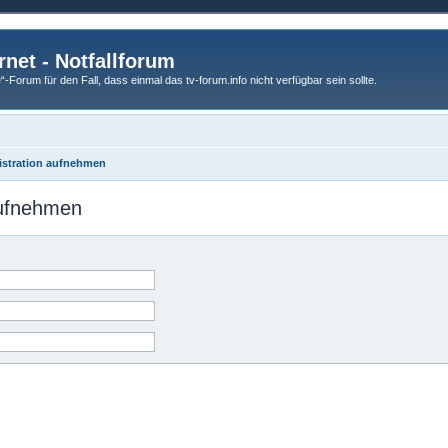
rnet - Notfallforum
Forum für den Fall, dass einmal das tv-forum.info nicht verfügbar sein sollte.
istration aufnehmen
aufnehmen