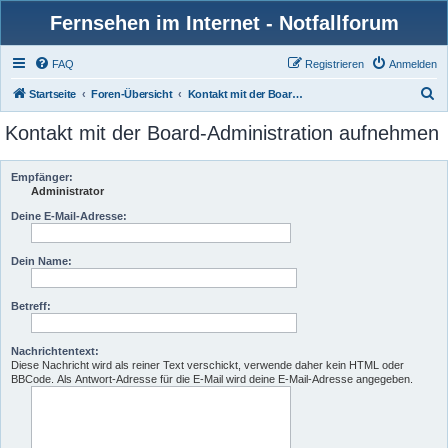
Fernsehen im Internet - Notfallforum
FAQ
Registrieren
Anmelden
S
Startseite
Foren-Übersicht
Kontakt mit der Board-Administration aufnehmen
u
Kontakt mit der Board-Administration aufnehmen
c
h
Empfänger:
e
Administrator
Deine E-Mail-Adresse:
Dein Name:
Betreff:
Nachrichtentext:
Diese Nachricht wird als reiner Text verschickt, verwende daher kein HTML oder
BBCode. Als Antwort-Adresse für die E-Mail wird deine E-Mail-Adresse angegeben.