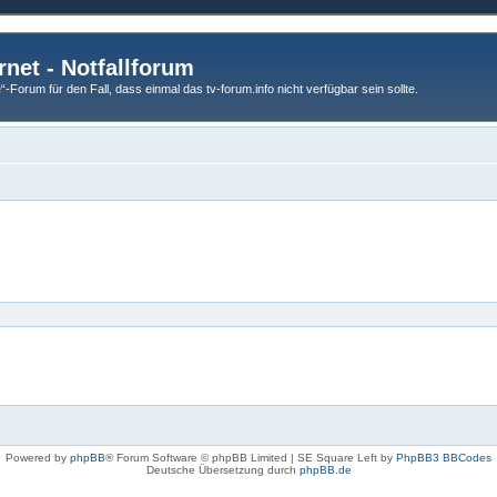
rnet - Notfallforum
Forum für den Fall, dass einmal das tv-forum.info nicht verfügbar sein sollte.
Powered by
phpBB
® Forum Software © phpBB Limited | SE Square Left by
PhpBB3 BBCodes
Deutsche Übersetzung durch
phpBB.de