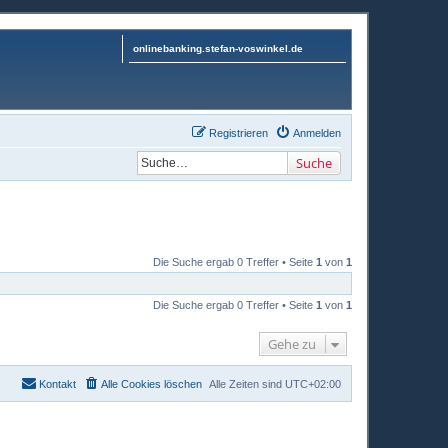
onlinebanking.stefan-voswinkel.de
Registrieren
Anmelden
Suche
Die Suche ergab 0 Treffer • Seite
1
von
1
Die Suche ergab 0 Treffer • Seite
1
von
1
Gehe zu
Kontakt
Alle Cookies löschen
Alle Zeiten sind
UTC+02:00