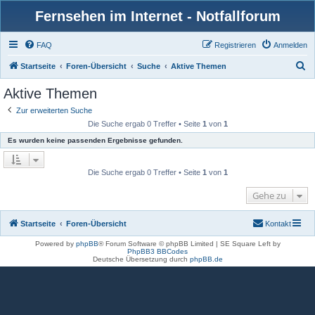
Fernsehen im Internet - Notfallforum
FAQ
Registrieren
Anmelden
S
Startseite
Foren-Übersicht
Suche
Aktive Themen
u
Aktive Themen
c
Zur erweiterten Suche
h
Die Suche ergab 0 Treffer • Seite
1
von
1
e
Es wurden keine passenden Ergebnisse gefunden.
Die Suche ergab 0 Treffer • Seite
1
von
1
Gehe zu
Startseite
Foren-Übersicht
Kontakt
Powered by
phpBB
® Forum Software © phpBB Limited | SE Square Left by
PhpBB3 BBCodes
Deutsche Übersetzung durch
phpBB.de