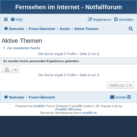
Fernsehen im Internet - Notfallforum
FAQ
Registrieren
Anmelden
S
Startseite
Foren-Übersicht
Suche
Aktive Themen
u
Aktive Themen
c
Zur erweiterten Suche
h
Die Suche ergab 0 Treffer • Seite
1
von
1
e
Es wurden keine passenden Ergebnisse gefunden.
Die Suche ergab 0 Treffer • Seite
1
von
1
Gehe zu
Startseite
Foren-Übersicht
Kontakt
Powered by
phpBB
® Forum Software © phpBB Limited | SE Square Left by
PhpBB3 BBCodes
Deutsche Übersetzung durch
phpBB.de