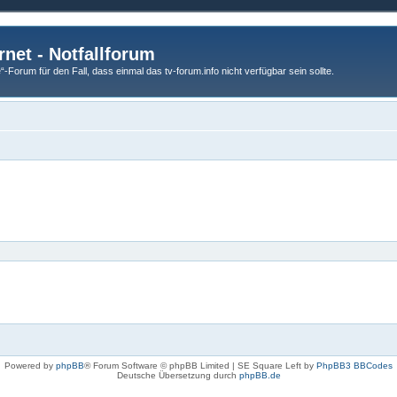
rnet - Notfallforum
Forum für den Fall, dass einmal das tv-forum.info nicht verfügbar sein sollte.
Powered by
phpBB
® Forum Software © phpBB Limited | SE Square Left by
PhpBB3 BBCodes
Deutsche Übersetzung durch
phpBB.de