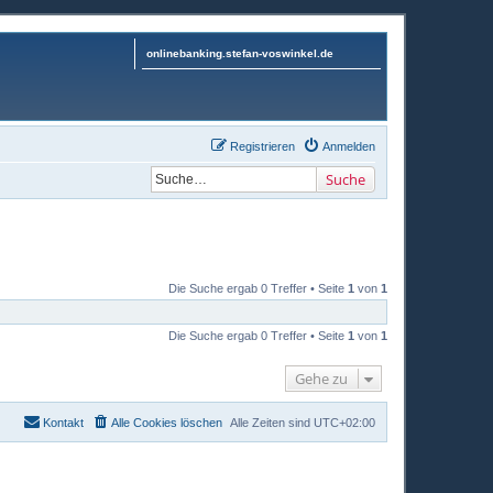
onlinebanking.stefan-voswinkel.de
Registrieren
Anmelden
Suche
Die Suche ergab 0 Treffer • Seite
1
von
1
Die Suche ergab 0 Treffer • Seite
1
von
1
Gehe zu
Kontakt
Alle Cookies löschen
Alle Zeiten sind
UTC+02:00