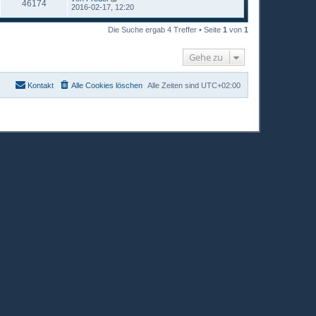
46174
2016-02-17, 12:20
Die Suche ergab 4 Treffer • Seite
1
von
1
Gehe zu
Kontakt
Alle Cookies löschen
Alle Zeiten sind
UTC+02:00