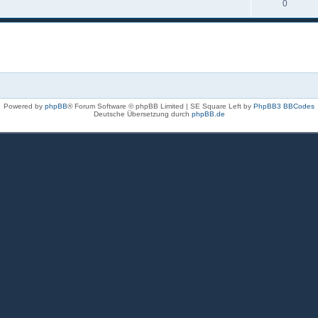
0
Powered by
phpBB
® Forum Software © phpBB Limited | SE Square Left by
PhpBB3 BBCodes
Deutsche Übersetzung durch
phpBB.de