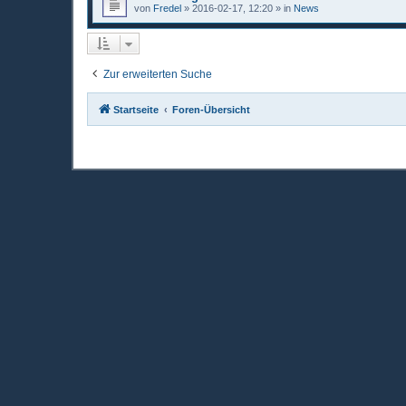
von
Fredel
»
2016-02-17, 12:20
» in
News
Zur erweiterten Suche
Startseite
Foren-Übersicht