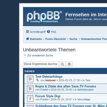
Fernsehen im Inte
Dieses Forum dient als „Worst case“-
Schnellzugriff
FAQ
Startseite
Foren-Übersicht
Suche
Unbeantwortete Th
Unbeantwortete Themen
Zur erweiterten Suche
Suche
Erweiterte Suche
THEMEN
Test Dateianhänge
von
testuser
»
2016-03-23, 17:30
» in
Test
Kopie & Zitate des alten Save.TV Forums
von
Fredel
»
2016-02-25, 16:40
» in
Administration
Forum Style Digi
von
Fredel
»
2016-02-24, 19:47
» in
Vorschläge
Schließung des Save.TV Forums zum 31. März 