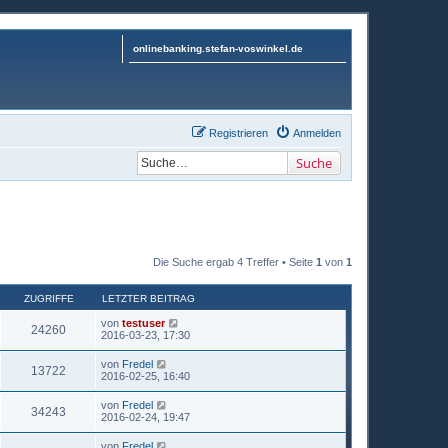
onlinebanking.stefan-voswinkel.de
Registrieren
Anmelden
Suche
Die Suche ergab 4 Treffer • Seite
1
von
1
ZUGRIFFE
LETZTER BEITRAG
von
testuser
24260
2016-03-23, 17:30
von
Fredel
13722
2016-02-25, 16:40
von
Fredel
34243
2016-02-24, 19:47
von
Fredel