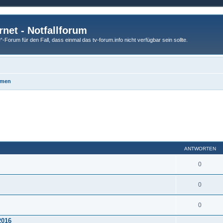
rnet - Notfallforum
Forum für den Fall, dass einmal das tv-forum.info nicht verfügbar sein sollte.
emen
ANTWORTEN
0
0
0
2016