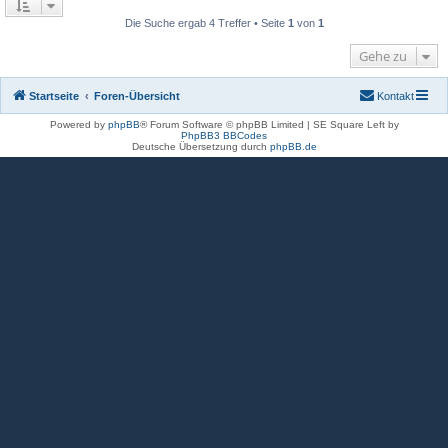
Die Suche ergab 4 Treffer • Seite
1
von
1
Gehe zu
Startseite
Foren-Übersicht
Kontakt
Powered by
phpBB
® Forum Software © phpBB Limited | SE Square Left by
PhpBB3 BBCodes
Deutsche Übersetzung durch
phpBB.de