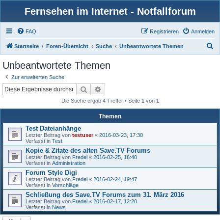
Fernsehen im Internet - Notfallforum
FAQ
Registrieren
Anmelden
S
Startseite
Foren-Übersicht
Suche
Unbeantwortete Themen
u
Unbeantwortete Themen
c
Zur erweiterten Suche
h
Suche
Erweiterte Suche
e
Die Suche ergab 4 Treffer • Seite
1
von
1
Themen
Test Dateianhänge
Letzter Beitrag von
testuser
«
2016-03-23, 17:30
Verfasst in
Test
Kopie & Zitate des alten Save.TV Forums
Letzter Beitrag von
Fredel
«
2016-02-25, 16:40
Verfasst in
Administration
Forum Style Digi
Letzter Beitrag von
Fredel
«
2016-02-24, 19:47
Verfasst in
Vorschläge
Schließung des Save.TV Forums zum 31. März 2016
Letzter Beitrag von
Fredel
«
2016-02-17, 12:20
Verfasst in
News