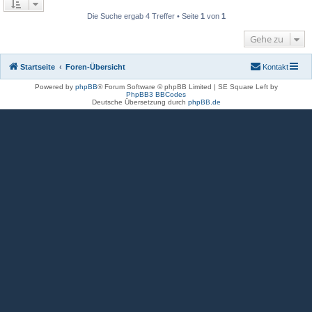
Die Suche ergab 4 Treffer • Seite
1
von
1
Gehe zu
Startseite
Foren-Übersicht
Kontakt
Powered by
phpBB
® Forum Software © phpBB Limited | SE Square Left by
PhpBB3 BBCodes
Deutsche Übersetzung durch
phpBB.de