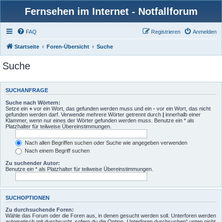
Fernsehen im Internet - Notfallforum
FAQ
Registrieren
Anmelden
Startseite
Foren-Übersicht
Suche
Suche
SUCHANFRAGE
Suche nach Wörtern:
Setze ein
+
vor ein Wort, das gefunden werden muss und ein
-
vor ein Wort, das nicht
gefunden werden darf. Verwende mehrere Wörter getrennt durch
|
innerhalb einer
Klammer, wenn nur eines der Wörter gefunden werden muss. Benutze ein * als
Platzhalter für teilweise Übereinstimmungen.
Nach allen Begriffen suchen oder Suche wie angegeben verwenden
Nach einem Begriff suchen
Zu suchender Autor:
Benutze ein * als Platzhalter für teilweise Übereinstimmungen.
SUCHOPTIONEN
Zu durchsuchende Foren:
Wähle das Forum oder die Foren aus, in denen gesucht werden soll. Unterforen werden
automatisch mit durchsucht, sofern du die Option „Unterforen durchsuchen“ unten nicht