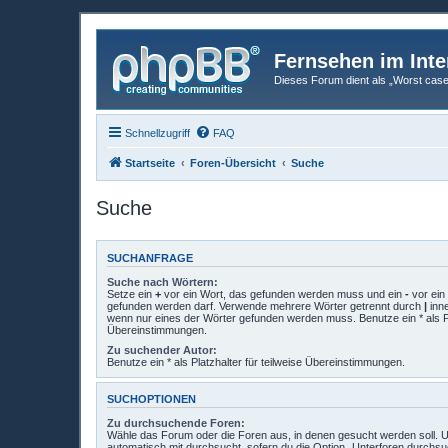
Fernsehen im Inte
Dieses Forum dient als „Worst case“-
Schnellzugriff
FAQ
Startseite
Foren-Übersicht
Suche
Suche
SUCHANFRAGE
Suche nach Wörtern:
Setze ein
+
vor ein Wort, das gefunden werden muss und ein
-
vor ein 
gefunden werden darf. Verwende mehrere Wörter getrennt durch
|
inne
wenn nur eines der Wörter gefunden werden muss. Benutze ein * als Pla
Übereinstimmungen.
Zu suchender Autor:
Benutze ein * als Platzhalter für teilweise Übereinstimmungen.
SUCHOPTIONEN
Zu durchsuchende Foren:
Wähle das Forum oder die Foren aus, in denen gesucht werden soll. 
automatisch mit durchsucht, sofern du die Option „Unterforen durchsu