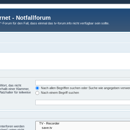
rnet - Notfallforum
Forum für den Fall, dass einmal das tv-forum.info nicht verfügbar sein sollte.
Wort, das nicht
Nach allen Begriffen suchen oder Suche wie angegeben verwe
rhalb einer Klammer,
tzhalter für teilweise
Nach einem Begriff suchen
Unterforen werden
chen“ unten nicht