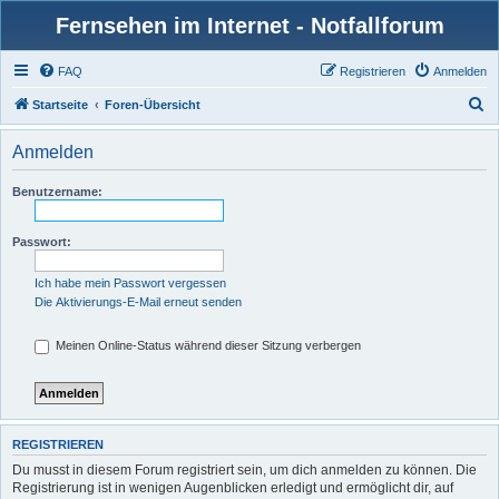
Fernsehen im Internet - Notfallforum
FAQ
Registrieren
Anmelden
S
Startseite
Foren-Übersicht
u
Anmelden
c
h
Benutzername:
e
Passwort:
Ich habe mein Passwort vergessen
Die Aktivierungs-E-Mail erneut senden
Meinen Online-Status während dieser Sitzung verbergen
REGISTRIEREN
Du musst in diesem Forum registriert sein, um dich anmelden zu können. Die
Registrierung ist in wenigen Augenblicken erledigt und ermöglicht dir, auf