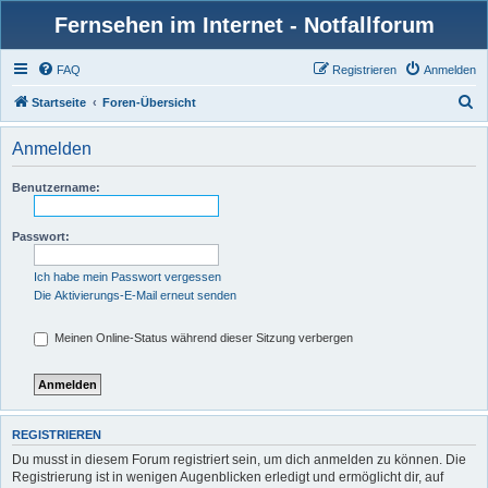
Fernsehen im Internet - Notfallforum
FAQ
Registrieren
Anmelden
S
Startseite
Foren-Übersicht
u
Anmelden
c
h
Benutzername:
e
Passwort:
Ich habe mein Passwort vergessen
Die Aktivierungs-E-Mail erneut senden
Meinen Online-Status während dieser Sitzung verbergen
REGISTRIEREN
Du musst in diesem Forum registriert sein, um dich anmelden zu können. Die
Registrierung ist in wenigen Augenblicken erledigt und ermöglicht dir, auf