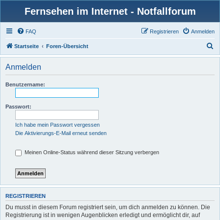
Fernsehen im Internet - Notfallforum
FAQ
Registrieren
Anmelden
S
Startseite
Foren-Übersicht
u
Anmelden
c
h
Benutzername:
e
Passwort:
Ich habe mein Passwort vergessen
Die Aktivierungs-E-Mail erneut senden
Meinen Online-Status während dieser Sitzung verbergen
REGISTRIEREN
Du musst in diesem Forum registriert sein, um dich anmelden zu können. Die
Registrierung ist in wenigen Augenblicken erledigt und ermöglicht dir, auf