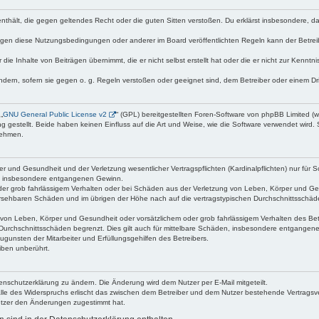
te enthält, die gegen geltendes Recht oder die guten Sitten verstoßen. Du erklärst insbesondere, 
egen diese Nutzungsbedingungen oder anderer im Board veröffentlichten Regeln kann der Betre
 die Inhalte von Beiträgen übernimmt, die er nicht selbst erstellt hat oder die er nicht zur Kenn
ndern, sofern sie gegen o. g. Regeln verstoßen oder geeignet sind, dem Betreiber oder einem D
„
GNU General Public License v2
“ (GPL) bereitgestellten Foren-Software von phpBB Limited 
gestellt. Beide haben keinen Einfluss auf die Art und Weise, wie die Software verwendet wird
nehmen.
 und Gesundheit und der Verletzung wesentlicher Vertragspflichten (Kardinalpflichten) nur für Sc
wie insbesondere entgangenen Gewinn.
der grob fahrlässigem Verhalten oder bei Schäden aus der Verletzung von Leben, Körper und Ges
rhersehbaren Schäden und im übrigen der Höhe nach auf die vertragstypischen Durchschnittsschäd
von Leben, Körper und Gesundheit oder vorsätzlichem oder grob fahrlässigem Verhalten des Betr
Durchschnittsschäden begrenzt. Dies gilt auch für mittelbare Schäden, insbesondere entgangen
gunsten der Mitarbeiter und Erfüllungsgehilfen des Betreibers.
iben unberührt.
enschutzerklärung zu ändern. Die Änderung wird dem Nutzer per E-Mail mitgeteilt.
lle des Widerspruchs erlischt das zwischen dem Betreiber und dem Nutzer bestehende Vertragsverh
utzer den Änderungen zugestimmt hat.