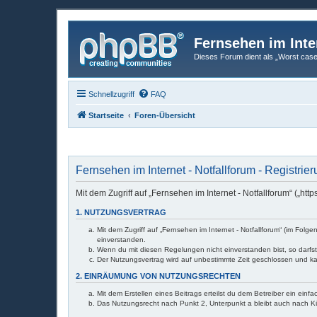
Fernsehen im Inte
Dieses Forum dient als „Worst case“-
Schnellzugriff
FAQ
Startseite
Foren-Übersicht
Fernsehen im Internet - Notfallforum - Registrie
Mit dem Zugriff auf „Fernsehen im Internet - Notfallforum“ („h
1. NUTZUNGSVERTRAG
Mit dem Zugriff auf „Fernsehen im Internet - Notfallforum“ (im Fol
einverstanden.
Wenn du mit diesen Regelungen nicht einverstanden bist, so darfst 
Der Nutzungsvertrag wird auf unbestimmte Zeit geschlossen und ka
2. EINRÄUMUNG VON NUTZUNGSRECHTEN
Mit dem Erstellen eines Beitrags erteilst du dem Betreiber ein ein
Das Nutzungsrecht nach Punkt 2, Unterpunkt a bleibt auch nach 