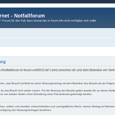
rnet - Notfallforum
Forum für den Fall, dass einmal das tv-forum.info nicht verfügbar sein sollte.
rung
ttps://notfallforum-tv-forum.sv00010.de“) wird zwischen dir und dem Betreiber ein V
genden „das Board“) schließt du einen Nutzungsvertrag mit dem Betreiber des Boards ab (im Folge
du das Board nicht weiter nutzen. Für die Nutzung des Boards gelten jeweils die an dieser Stell
nn von beiden Seiten ohne Einhaltung einer Frist jederzeit gekündigt werden.
faches, zeitlich und räumlich unbeschränktes und unentgeltliches Recht, deinen Beitrag im Rahme
Kündigung des Nutzungsvertrages bestehen.