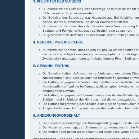
3. PFLICHTEN DES NUTZERS
Du erklärst mit der Erstellung eines Beitrags, dass er keine Inhal
Bilder zu setzen bzw. zu verwenden.
Der Betreiber des Boards übt das Hausrecht aus. Bei Verstößen g
dieses Boards ausschließen und dir ein Hausverbot erteilen.
Du nimmst zur Kenntnis, dass der Betreiber keine Verantwortung für
Beiträge und Funktionen jederzeit zu löschen oder zu sperren.
Du gestattest dem Betreiber darüber hinaus, deine Beiträge abzuä
4. GENERAL PUBLIC LICENSE
Du nimmst zur Kenntnis, dass es sich bei phpBB um eine unter der 
die deutschsprachige Community unter www.phpbb.de zur Verfügung 
Zwecke nicht untersagen oder auf Inhalte fremder Foren Einfluss 
5. GEWÄHRLEISTUNG
Der Betreiber haftet mit Ausnahme der Verletzung von Leben, Körper
zurückzuführen sind. Dies gilt auch für mittelbare Folgeschäden 
Die Haftung ist gegenüber Verbrauchern außer bei vorsätzlichem o
(Kardinalpflichten) auf die bei Vertragsschluss typischerweise vo
entgangenen Gewinn.
Die Haftung ist gegenüber Unternehmern außer bei der Verletzung 
Schäden und im Übrigen der Höhe nach auf die vertragstypischen 
Die Haftungsbegrenzung der Absätze a bis c gilt sinngemäß auch zu
Ansprüche für eine Haftung aus zwingendem nationalem Recht ble
6. ÄNDERUNGSVORBEHALT
Der Betreiber ist berechtigt, die Nutzungsbedingungen und die Dat
Der Nutzer ist berechtigt, den Änderungen zu widersprechen. Im Fa
Die Änderungen gelten als anerkannt und verbindlich, wenn der N