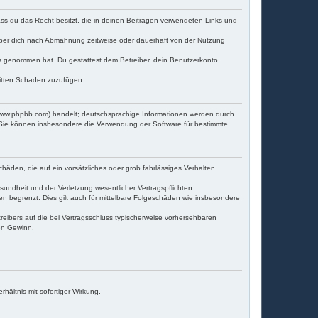
dass du das Recht besitzt, die in deinen Beiträgen verwendeten Links und
iber dich nach Abmahnung zeitweise oder dauerhaft von der Nutzung
tnis genommen hat. Du gestattest dem Betreiber, dein Benutzerkonto,
ritten Schaden zuzufügen.
(www.phpbb.com) handelt; deutschsprachige Informationen werden durch
. Sie können insbesondere die Verwendung der Software für bestimmte
häden, die auf ein vorsätzliches oder grob fahrlässiges Verhalten
undheit und der Verletzung wesentlicher Vertragspflichten
en begrenzt. Dies gilt auch für mittelbare Folgeschäden wie insbesondere
eibers auf die bei Vertragsschluss typischerweise vorhersehbaren
en Gewinn.
ältnis mit sofortiger Wirkung.