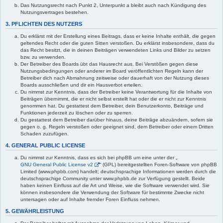
Das Nutzungsrecht nach Punkt 2, Unterpunkt a bleibt auch nach Kündigung des
Nutzungsvertrages bestehen.
3. PFLICHTEN DES NUTZERS
Du erklärst mit der Erstellung eines Beitrags, dass er keine Inhalte enthält, die gegen
geltendes Recht oder die guten Sitten verstoßen. Du erklärst insbesondere, dass du
das Recht besitzt, die in deinen Beiträgen verwendeten Links und Bilder zu setzen
bzw. zu verwenden.
Der Betreiber des Boards übt das Hausrecht aus. Bei Verstößen gegen diese
Nutzungsbedingungen oder anderer im Board veröffentlichten Regeln kann der
Betreiber dich nach Abmahnung zeitweise oder dauerhaft von der Nutzung dieses
Boards ausschließen und dir ein Hausverbot erteilen.
Du nimmst zur Kenntnis, dass der Betreiber keine Verantwortung für die Inhalte von
Beiträgen übernimmt, die er nicht selbst erstellt hat oder die er nicht zur Kenntnis
genommen hat. Du gestattest dem Betreiber, dein Benutzerkonto, Beiträge und
Funktionen jederzeit zu löschen oder zu sperren.
Du gestattest dem Betreiber darüber hinaus, deine Beiträge abzuändern, sofern sie
gegen o. g. Regeln verstoßen oder geeignet sind, dem Betreiber oder einem Dritten
Schaden zuzufügen.
4. GENERAL PUBLIC LICENSE
Du nimmst zur Kenntnis, dass es sich bei phpBB um eine unter der „
GNU General Public License v2
“ (GPL) bereitgestellten Foren-Software von phpBB
Limited (www.phpbb.com) handelt; deutschsprachige Informationen werden durch die
deutschsprachige Community unter www.phpbb.de zur Verfügung gestellt. Beide
haben keinen Einfluss auf die Art und Weise, wie die Software verwendet wird. Sie
können insbesondere die Verwendung der Software für bestimmte Zwecke nicht
untersagen oder auf Inhalte fremder Foren Einfluss nehmen.
5. GEWÄHRLEISTUNG