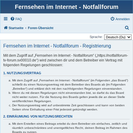
Fernsehen im Internet - Notfallforum
FAQ
Anmelden
S
Startseite
Foren-Übersicht
u
Sprache:
c
Fernsehen im Internet - Notfallforum - Registrierung
h
Mit dem Zugriff auf „Fernsehen im Internet - Notfallforum“ („https://notfallforum-
e
tv-forum.sv00010.de“) wird zwischen dir und dem Betreiber ein Vertrag mit
folgenden Regelungen geschlossen:
1. NUTZUNGSVERTRAG
Mit dem Zugriff auf „Fernsehen im Internet - Notfallforum“ (im Folgenden „das Board“)
schließt du einen Nutzungsvertrag mit dem Betreiber des Boards ab (im Folgenden
„Betreiber“) und erklärst dich mit den nachfolgenden Regelungen einverstanden.
Wenn du mit diesen Regelungen nicht einverstanden bist, so darfst du das Board
nicht weiter nutzen. Für die Nutzung des Boards gelten jeweils die an dieser Stelle
veröffentlichten Regelungen.
Der Nutzungsvertrag wird auf unbestimmte Zeit geschlossen und kann von beiden
Seiten ohne Einhaltung einer Frist jederzeit gekündigt werden.
2. EINRÄUMUNG VON NUTZUNGSRECHTEN
Mit dem Erstellen eines Beitrags erteilst du dem Betreiber ein einfaches, zeitlich und
räumlich unbeschränktes und unentgeltliches Recht, deinen Beitrag im Rahmen des
Boards zu nutzen.