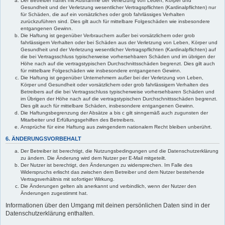
Der Betreiber haftet mit Ausnahme der Verletzung von Leben, Körper und
Gesundheit und der Verletzung wesentlicher Vertragspflichten (Kardinalpflichten) nur
für Schäden, die auf ein vorsätzliches oder grob fahrlässiges Verhalten
zurückzuführen sind. Dies gilt auch für mittelbare Folgeschäden wie insbesondere
entgangenen Gewinn.
Die Haftung ist gegenüber Verbrauchern außer bei vorsätzlichem oder grob
fahrlässigem Verhalten oder bei Schäden aus der Verletzung von Leben, Körper und
Gesundheit und der Verletzung wesentlicher Vertragspflichten (Kardinalpflichten) auf
die bei Vertragsschluss typischerweise vorhersehbaren Schäden und im übrigen der
Höhe nach auf die vertragstypischen Durchschnittsschäden begrenzt. Dies gilt auch
für mittelbare Folgeschäden wie insbesondere entgangenen Gewinn.
Die Haftung ist gegenüber Unternehmern außer bei der Verletzung von Leben,
Körper und Gesundheit oder vorsätzlichem oder grob fahrlässigem Verhalten des
Betreibers auf die bei Vertragsschluss typischerweise vorhersehbaren Schäden und
im Übrigen der Höhe nach auf die vertragstypischen Durchschnittsschäden begrenzt.
Dies gilt auch für mittelbare Schäden, insbesondere entgangenen Gewinn.
Die Haftungsbegrenzung der Absätze a bis c gilt sinngemäß auch zugunsten der
Mitarbeiter und Erfüllungsgehilfen des Betreibers.
Ansprüche für eine Haftung aus zwingendem nationalem Recht bleiben unberührt.
6. ÄNDERUNGSVORBEHALT
Der Betreiber ist berechtigt, die Nutzungsbedingungen und die Datenschutzerklärung
zu ändern. Die Änderung wird dem Nutzer per E-Mail mitgeteilt.
Der Nutzer ist berechtigt, den Änderungen zu widersprechen. Im Falle des
Widerspruchs erlischt das zwischen dem Betreiber und dem Nutzer bestehende
Vertragsverhältnis mit sofortiger Wirkung.
Die Änderungen gelten als anerkannt und verbindlich, wenn der Nutzer den
Änderungen zugestimmt hat.
Informationen über den Umgang mit deinen persönlichen Daten sind in der
Datenschutzerklärung enthalten.