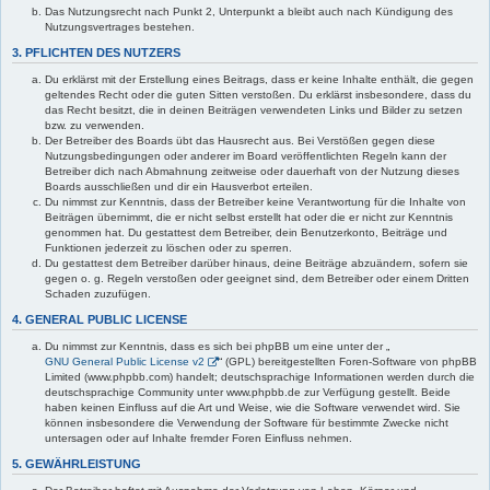
Das Nutzungsrecht nach Punkt 2, Unterpunkt a bleibt auch nach Kündigung des
Nutzungsvertrages bestehen.
3. PFLICHTEN DES NUTZERS
Du erklärst mit der Erstellung eines Beitrags, dass er keine Inhalte enthält, die gegen
geltendes Recht oder die guten Sitten verstoßen. Du erklärst insbesondere, dass du
das Recht besitzt, die in deinen Beiträgen verwendeten Links und Bilder zu setzen
bzw. zu verwenden.
Der Betreiber des Boards übt das Hausrecht aus. Bei Verstößen gegen diese
Nutzungsbedingungen oder anderer im Board veröffentlichten Regeln kann der
Betreiber dich nach Abmahnung zeitweise oder dauerhaft von der Nutzung dieses
Boards ausschließen und dir ein Hausverbot erteilen.
Du nimmst zur Kenntnis, dass der Betreiber keine Verantwortung für die Inhalte von
Beiträgen übernimmt, die er nicht selbst erstellt hat oder die er nicht zur Kenntnis
genommen hat. Du gestattest dem Betreiber, dein Benutzerkonto, Beiträge und
Funktionen jederzeit zu löschen oder zu sperren.
Du gestattest dem Betreiber darüber hinaus, deine Beiträge abzuändern, sofern sie
gegen o. g. Regeln verstoßen oder geeignet sind, dem Betreiber oder einem Dritten
Schaden zuzufügen.
4. GENERAL PUBLIC LICENSE
Du nimmst zur Kenntnis, dass es sich bei phpBB um eine unter der „
GNU General Public License v2
“ (GPL) bereitgestellten Foren-Software von phpBB
Limited (www.phpbb.com) handelt; deutschsprachige Informationen werden durch die
deutschsprachige Community unter www.phpbb.de zur Verfügung gestellt. Beide
haben keinen Einfluss auf die Art und Weise, wie die Software verwendet wird. Sie
können insbesondere die Verwendung der Software für bestimmte Zwecke nicht
untersagen oder auf Inhalte fremder Foren Einfluss nehmen.
5. GEWÄHRLEISTUNG