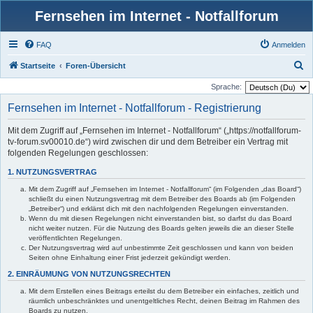
Fernsehen im Internet - Notfallforum
FAQ
Anmelden
S
Startseite
Foren-Übersicht
u
Sprache:
c
Fernsehen im Internet - Notfallforum - Registrierung
h
Mit dem Zugriff auf „Fernsehen im Internet - Notfallforum“ („https://notfallforum-
e
tv-forum.sv00010.de“) wird zwischen dir und dem Betreiber ein Vertrag mit
folgenden Regelungen geschlossen:
1. NUTZUNGSVERTRAG
Mit dem Zugriff auf „Fernsehen im Internet - Notfallforum“ (im Folgenden „das Board“)
schließt du einen Nutzungsvertrag mit dem Betreiber des Boards ab (im Folgenden
„Betreiber“) und erklärst dich mit den nachfolgenden Regelungen einverstanden.
Wenn du mit diesen Regelungen nicht einverstanden bist, so darfst du das Board
nicht weiter nutzen. Für die Nutzung des Boards gelten jeweils die an dieser Stelle
veröffentlichten Regelungen.
Der Nutzungsvertrag wird auf unbestimmte Zeit geschlossen und kann von beiden
Seiten ohne Einhaltung einer Frist jederzeit gekündigt werden.
2. EINRÄUMUNG VON NUTZUNGSRECHTEN
Mit dem Erstellen eines Beitrags erteilst du dem Betreiber ein einfaches, zeitlich und
räumlich unbeschränktes und unentgeltliches Recht, deinen Beitrag im Rahmen des
Boards zu nutzen.