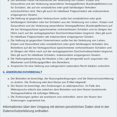
Der Betreiber haftet mit Ausnahme der Verletzung von Leben, Körper und
Gesundheit und der Verletzung wesentlicher Vertragspflichten (Kardinalpflichten) nur
für Schäden, die auf ein vorsätzliches oder grob fahrlässiges Verhalten
zurückzuführen sind. Dies gilt auch für mittelbare Folgeschäden wie insbesondere
entgangenen Gewinn.
Die Haftung ist gegenüber Verbrauchern außer bei vorsätzlichem oder grob
fahrlässigem Verhalten oder bei Schäden aus der Verletzung von Leben, Körper und
Gesundheit und der Verletzung wesentlicher Vertragspflichten (Kardinalpflichten) auf
die bei Vertragsschluss typischerweise vorhersehbaren Schäden und im übrigen der
Höhe nach auf die vertragstypischen Durchschnittsschäden begrenzt. Dies gilt auch
für mittelbare Folgeschäden wie insbesondere entgangenen Gewinn.
Die Haftung ist gegenüber Unternehmern außer bei der Verletzung von Leben,
Körper und Gesundheit oder vorsätzlichem oder grob fahrlässigem Verhalten des
Betreibers auf die bei Vertragsschluss typischerweise vorhersehbaren Schäden und
im Übrigen der Höhe nach auf die vertragstypischen Durchschnittsschäden begrenzt.
Dies gilt auch für mittelbare Schäden, insbesondere entgangenen Gewinn.
Die Haftungsbegrenzung der Absätze a bis c gilt sinngemäß auch zugunsten der
Mitarbeiter und Erfüllungsgehilfen des Betreibers.
Ansprüche für eine Haftung aus zwingendem nationalem Recht bleiben unberührt.
6. ÄNDERUNGSVORBEHALT
Der Betreiber ist berechtigt, die Nutzungsbedingungen und die Datenschutzerklärung
zu ändern. Die Änderung wird dem Nutzer per E-Mail mitgeteilt.
Der Nutzer ist berechtigt, den Änderungen zu widersprechen. Im Falle des
Widerspruchs erlischt das zwischen dem Betreiber und dem Nutzer bestehende
Vertragsverhältnis mit sofortiger Wirkung.
Die Änderungen gelten als anerkannt und verbindlich, wenn der Nutzer den
Änderungen zugestimmt hat.
Informationen über den Umgang mit deinen persönlichen Daten sind in der
Datenschutzerklärung enthalten.