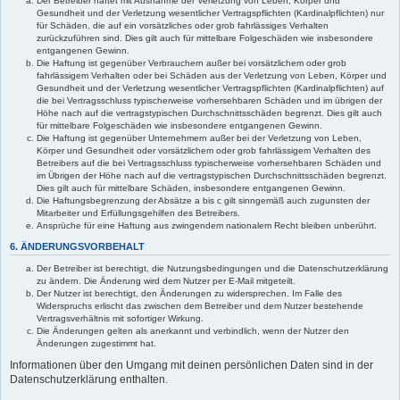
Der Betreiber haftet mit Ausnahme der Verletzung von Leben, Körper und
Gesundheit und der Verletzung wesentlicher Vertragspflichten (Kardinalpflichten) nur
für Schäden, die auf ein vorsätzliches oder grob fahrlässiges Verhalten
zurückzuführen sind. Dies gilt auch für mittelbare Folgeschäden wie insbesondere
entgangenen Gewinn.
Die Haftung ist gegenüber Verbrauchern außer bei vorsätzlichem oder grob
fahrlässigem Verhalten oder bei Schäden aus der Verletzung von Leben, Körper und
Gesundheit und der Verletzung wesentlicher Vertragspflichten (Kardinalpflichten) auf
die bei Vertragsschluss typischerweise vorhersehbaren Schäden und im übrigen der
Höhe nach auf die vertragstypischen Durchschnittsschäden begrenzt. Dies gilt auch
für mittelbare Folgeschäden wie insbesondere entgangenen Gewinn.
Die Haftung ist gegenüber Unternehmern außer bei der Verletzung von Leben,
Körper und Gesundheit oder vorsätzlichem oder grob fahrlässigem Verhalten des
Betreibers auf die bei Vertragsschluss typischerweise vorhersehbaren Schäden und
im Übrigen der Höhe nach auf die vertragstypischen Durchschnittsschäden begrenzt.
Dies gilt auch für mittelbare Schäden, insbesondere entgangenen Gewinn.
Die Haftungsbegrenzung der Absätze a bis c gilt sinngemäß auch zugunsten der
Mitarbeiter und Erfüllungsgehilfen des Betreibers.
Ansprüche für eine Haftung aus zwingendem nationalem Recht bleiben unberührt.
6. ÄNDERUNGSVORBEHALT
Der Betreiber ist berechtigt, die Nutzungsbedingungen und die Datenschutzerklärung
zu ändern. Die Änderung wird dem Nutzer per E-Mail mitgeteilt.
Der Nutzer ist berechtigt, den Änderungen zu widersprechen. Im Falle des
Widerspruchs erlischt das zwischen dem Betreiber und dem Nutzer bestehende
Vertragsverhältnis mit sofortiger Wirkung.
Die Änderungen gelten als anerkannt und verbindlich, wenn der Nutzer den
Änderungen zugestimmt hat.
Informationen über den Umgang mit deinen persönlichen Daten sind in der
Datenschutzerklärung enthalten.