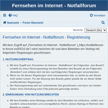
Fernsehen im Internet - Notfallforum
FAQ
Anmelden
S
Startseite
Foren-Übersicht
u
Sprache:
c
Fernsehen im Internet - Notfallforum - Registrierung
h
Mit dem Zugriff auf „Fernsehen im Internet - Notfallforum“ („https://notfallforum-
e
tv-forum.sv00010.de“) wird zwischen dir und dem Betreiber ein Vertrag mit
folgenden Regelungen geschlossen:
1. NUTZUNGSVERTRAG
Mit dem Zugriff auf „Fernsehen im Internet - Notfallforum“ (im Folgenden „das Board“)
schließt du einen Nutzungsvertrag mit dem Betreiber des Boards ab (im Folgenden
„Betreiber“) und erklärst dich mit den nachfolgenden Regelungen einverstanden.
Wenn du mit diesen Regelungen nicht einverstanden bist, so darfst du das Board
nicht weiter nutzen. Für die Nutzung des Boards gelten jeweils die an dieser Stelle
veröffentlichten Regelungen.
Der Nutzungsvertrag wird auf unbestimmte Zeit geschlossen und kann von beiden
Seiten ohne Einhaltung einer Frist jederzeit gekündigt werden.
2. EINRÄUMUNG VON NUTZUNGSRECHTEN
Mit dem Erstellen eines Beitrags erteilst du dem Betreiber ein einfaches, zeitlich und
räumlich unbeschränktes und unentgeltliches Recht, deinen Beitrag im Rahmen des
Boards zu nutzen.