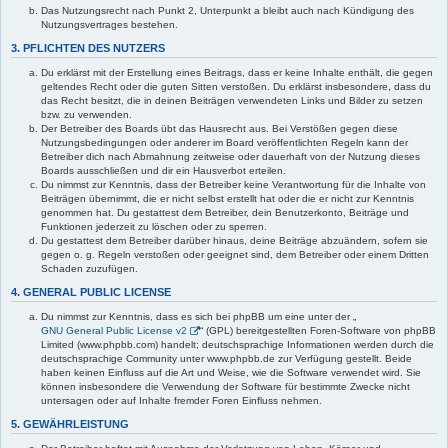
Das Nutzungsrecht nach Punkt 2, Unterpunkt a bleibt auch nach Kündigung des
Nutzungsvertrages bestehen.
3. PFLICHTEN DES NUTZERS
Du erklärst mit der Erstellung eines Beitrags, dass er keine Inhalte enthält, die gegen
geltendes Recht oder die guten Sitten verstoßen. Du erklärst insbesondere, dass du
das Recht besitzt, die in deinen Beiträgen verwendeten Links und Bilder zu setzen
bzw. zu verwenden.
Der Betreiber des Boards übt das Hausrecht aus. Bei Verstößen gegen diese
Nutzungsbedingungen oder anderer im Board veröffentlichten Regeln kann der
Betreiber dich nach Abmahnung zeitweise oder dauerhaft von der Nutzung dieses
Boards ausschließen und dir ein Hausverbot erteilen.
Du nimmst zur Kenntnis, dass der Betreiber keine Verantwortung für die Inhalte von
Beiträgen übernimmt, die er nicht selbst erstellt hat oder die er nicht zur Kenntnis
genommen hat. Du gestattest dem Betreiber, dein Benutzerkonto, Beiträge und
Funktionen jederzeit zu löschen oder zu sperren.
Du gestattest dem Betreiber darüber hinaus, deine Beiträge abzuändern, sofern sie
gegen o. g. Regeln verstoßen oder geeignet sind, dem Betreiber oder einem Dritten
Schaden zuzufügen.
4. GENERAL PUBLIC LICENSE
Du nimmst zur Kenntnis, dass es sich bei phpBB um eine unter der „
GNU General Public License v2
“ (GPL) bereitgestellten Foren-Software von phpBB
Limited (www.phpbb.com) handelt; deutschsprachige Informationen werden durch die
deutschsprachige Community unter www.phpbb.de zur Verfügung gestellt. Beide
haben keinen Einfluss auf die Art und Weise, wie die Software verwendet wird. Sie
können insbesondere die Verwendung der Software für bestimmte Zwecke nicht
untersagen oder auf Inhalte fremder Foren Einfluss nehmen.
5. GEWÄHRLEISTUNG