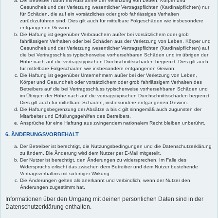
Der Betreiber haftet mit Ausnahme der Verletzung von Leben, Körper und
Gesundheit und der Verletzung wesentlicher Vertragspflichten (Kardinalpflichten) nur
für Schäden, die auf ein vorsätzliches oder grob fahrlässiges Verhalten
zurückzuführen sind. Dies gilt auch für mittelbare Folgeschäden wie insbesondere
entgangenen Gewinn.
Die Haftung ist gegenüber Verbrauchern außer bei vorsätzlichem oder grob
fahrlässigem Verhalten oder bei Schäden aus der Verletzung von Leben, Körper und
Gesundheit und der Verletzung wesentlicher Vertragspflichten (Kardinalpflichten) auf
die bei Vertragsschluss typischerweise vorhersehbaren Schäden und im übrigen der
Höhe nach auf die vertragstypischen Durchschnittsschäden begrenzt. Dies gilt auch
für mittelbare Folgeschäden wie insbesondere entgangenen Gewinn.
Die Haftung ist gegenüber Unternehmern außer bei der Verletzung von Leben,
Körper und Gesundheit oder vorsätzlichem oder grob fahrlässigem Verhalten des
Betreibers auf die bei Vertragsschluss typischerweise vorhersehbaren Schäden und
im Übrigen der Höhe nach auf die vertragstypischen Durchschnittsschäden begrenzt.
Dies gilt auch für mittelbare Schäden, insbesondere entgangenen Gewinn.
Die Haftungsbegrenzung der Absätze a bis c gilt sinngemäß auch zugunsten der
Mitarbeiter und Erfüllungsgehilfen des Betreibers.
Ansprüche für eine Haftung aus zwingendem nationalem Recht bleiben unberührt.
6. ÄNDERUNGSVORBEHALT
Der Betreiber ist berechtigt, die Nutzungsbedingungen und die Datenschutzerklärung
zu ändern. Die Änderung wird dem Nutzer per E-Mail mitgeteilt.
Der Nutzer ist berechtigt, den Änderungen zu widersprechen. Im Falle des
Widerspruchs erlischt das zwischen dem Betreiber und dem Nutzer bestehende
Vertragsverhältnis mit sofortiger Wirkung.
Die Änderungen gelten als anerkannt und verbindlich, wenn der Nutzer den
Änderungen zugestimmt hat.
Informationen über den Umgang mit deinen persönlichen Daten sind in der
Datenschutzerklärung enthalten.