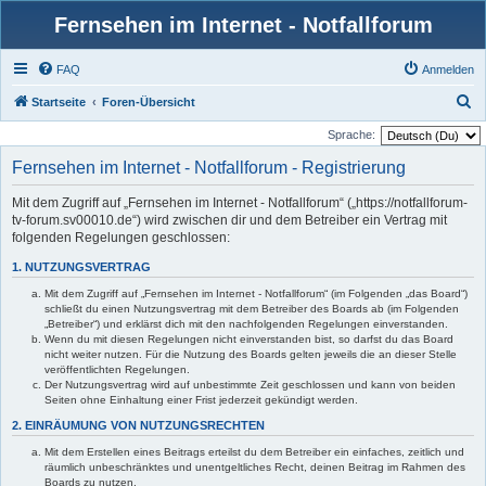
Fernsehen im Internet - Notfallforum
FAQ
Anmelden
S
Startseite
Foren-Übersicht
u
Sprache:
c
Fernsehen im Internet - Notfallforum - Registrierung
h
Mit dem Zugriff auf „Fernsehen im Internet - Notfallforum“ („https://notfallforum-
e
tv-forum.sv00010.de“) wird zwischen dir und dem Betreiber ein Vertrag mit
folgenden Regelungen geschlossen:
1. NUTZUNGSVERTRAG
Mit dem Zugriff auf „Fernsehen im Internet - Notfallforum“ (im Folgenden „das Board“)
schließt du einen Nutzungsvertrag mit dem Betreiber des Boards ab (im Folgenden
„Betreiber“) und erklärst dich mit den nachfolgenden Regelungen einverstanden.
Wenn du mit diesen Regelungen nicht einverstanden bist, so darfst du das Board
nicht weiter nutzen. Für die Nutzung des Boards gelten jeweils die an dieser Stelle
veröffentlichten Regelungen.
Der Nutzungsvertrag wird auf unbestimmte Zeit geschlossen und kann von beiden
Seiten ohne Einhaltung einer Frist jederzeit gekündigt werden.
2. EINRÄUMUNG VON NUTZUNGSRECHTEN
Mit dem Erstellen eines Beitrags erteilst du dem Betreiber ein einfaches, zeitlich und
räumlich unbeschränktes und unentgeltliches Recht, deinen Beitrag im Rahmen des
Boards zu nutzen.