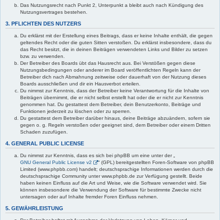
Das Nutzungsrecht nach Punkt 2, Unterpunkt a bleibt auch nach Kündigung des
Nutzungsvertrages bestehen.
3. PFLICHTEN DES NUTZERS
Du erklärst mit der Erstellung eines Beitrags, dass er keine Inhalte enthält, die gegen
geltendes Recht oder die guten Sitten verstoßen. Du erklärst insbesondere, dass du
das Recht besitzt, die in deinen Beiträgen verwendeten Links und Bilder zu setzen
bzw. zu verwenden.
Der Betreiber des Boards übt das Hausrecht aus. Bei Verstößen gegen diese
Nutzungsbedingungen oder anderer im Board veröffentlichten Regeln kann der
Betreiber dich nach Abmahnung zeitweise oder dauerhaft von der Nutzung dieses
Boards ausschließen und dir ein Hausverbot erteilen.
Du nimmst zur Kenntnis, dass der Betreiber keine Verantwortung für die Inhalte von
Beiträgen übernimmt, die er nicht selbst erstellt hat oder die er nicht zur Kenntnis
genommen hat. Du gestattest dem Betreiber, dein Benutzerkonto, Beiträge und
Funktionen jederzeit zu löschen oder zu sperren.
Du gestattest dem Betreiber darüber hinaus, deine Beiträge abzuändern, sofern sie
gegen o. g. Regeln verstoßen oder geeignet sind, dem Betreiber oder einem Dritten
Schaden zuzufügen.
4. GENERAL PUBLIC LICENSE
Du nimmst zur Kenntnis, dass es sich bei phpBB um eine unter der „
GNU General Public License v2
“ (GPL) bereitgestellten Foren-Software von phpBB
Limited (www.phpbb.com) handelt; deutschsprachige Informationen werden durch die
deutschsprachige Community unter www.phpbb.de zur Verfügung gestellt. Beide
haben keinen Einfluss auf die Art und Weise, wie die Software verwendet wird. Sie
können insbesondere die Verwendung der Software für bestimmte Zwecke nicht
untersagen oder auf Inhalte fremder Foren Einfluss nehmen.
5. GEWÄHRLEISTUNG