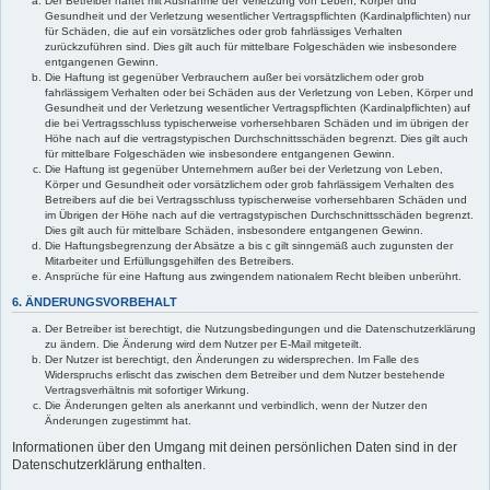
Der Betreiber haftet mit Ausnahme der Verletzung von Leben, Körper und
Gesundheit und der Verletzung wesentlicher Vertragspflichten (Kardinalpflichten) nur
für Schäden, die auf ein vorsätzliches oder grob fahrlässiges Verhalten
zurückzuführen sind. Dies gilt auch für mittelbare Folgeschäden wie insbesondere
entgangenen Gewinn.
Die Haftung ist gegenüber Verbrauchern außer bei vorsätzlichem oder grob
fahrlässigem Verhalten oder bei Schäden aus der Verletzung von Leben, Körper und
Gesundheit und der Verletzung wesentlicher Vertragspflichten (Kardinalpflichten) auf
die bei Vertragsschluss typischerweise vorhersehbaren Schäden und im übrigen der
Höhe nach auf die vertragstypischen Durchschnittsschäden begrenzt. Dies gilt auch
für mittelbare Folgeschäden wie insbesondere entgangenen Gewinn.
Die Haftung ist gegenüber Unternehmern außer bei der Verletzung von Leben,
Körper und Gesundheit oder vorsätzlichem oder grob fahrlässigem Verhalten des
Betreibers auf die bei Vertragsschluss typischerweise vorhersehbaren Schäden und
im Übrigen der Höhe nach auf die vertragstypischen Durchschnittsschäden begrenzt.
Dies gilt auch für mittelbare Schäden, insbesondere entgangenen Gewinn.
Die Haftungsbegrenzung der Absätze a bis c gilt sinngemäß auch zugunsten der
Mitarbeiter und Erfüllungsgehilfen des Betreibers.
Ansprüche für eine Haftung aus zwingendem nationalem Recht bleiben unberührt.
6. ÄNDERUNGSVORBEHALT
Der Betreiber ist berechtigt, die Nutzungsbedingungen und die Datenschutzerklärung
zu ändern. Die Änderung wird dem Nutzer per E-Mail mitgeteilt.
Der Nutzer ist berechtigt, den Änderungen zu widersprechen. Im Falle des
Widerspruchs erlischt das zwischen dem Betreiber und dem Nutzer bestehende
Vertragsverhältnis mit sofortiger Wirkung.
Die Änderungen gelten als anerkannt und verbindlich, wenn der Nutzer den
Änderungen zugestimmt hat.
Informationen über den Umgang mit deinen persönlichen Daten sind in der
Datenschutzerklärung enthalten.