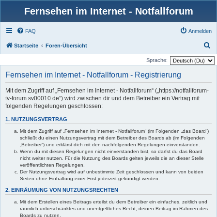
Fernsehen im Internet - Notfallforum
FAQ
Anmelden
S
Startseite
Foren-Übersicht
u
Sprache:
c
Fernsehen im Internet - Notfallforum - Registrierung
h
Mit dem Zugriff auf „Fernsehen im Internet - Notfallforum“ („https://notfallforum-
e
tv-forum.sv00010.de“) wird zwischen dir und dem Betreiber ein Vertrag mit
folgenden Regelungen geschlossen:
1. NUTZUNGSVERTRAG
Mit dem Zugriff auf „Fernsehen im Internet - Notfallforum“ (im Folgenden „das Board“)
schließt du einen Nutzungsvertrag mit dem Betreiber des Boards ab (im Folgenden
„Betreiber“) und erklärst dich mit den nachfolgenden Regelungen einverstanden.
Wenn du mit diesen Regelungen nicht einverstanden bist, so darfst du das Board
nicht weiter nutzen. Für die Nutzung des Boards gelten jeweils die an dieser Stelle
veröffentlichten Regelungen.
Der Nutzungsvertrag wird auf unbestimmte Zeit geschlossen und kann von beiden
Seiten ohne Einhaltung einer Frist jederzeit gekündigt werden.
2. EINRÄUMUNG VON NUTZUNGSRECHTEN
Mit dem Erstellen eines Beitrags erteilst du dem Betreiber ein einfaches, zeitlich und
räumlich unbeschränktes und unentgeltliches Recht, deinen Beitrag im Rahmen des
Boards zu nutzen.