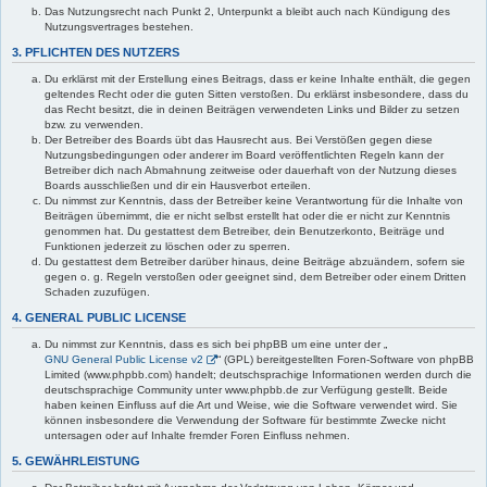
Das Nutzungsrecht nach Punkt 2, Unterpunkt a bleibt auch nach Kündigung des
Nutzungsvertrages bestehen.
3. PFLICHTEN DES NUTZERS
Du erklärst mit der Erstellung eines Beitrags, dass er keine Inhalte enthält, die gegen
geltendes Recht oder die guten Sitten verstoßen. Du erklärst insbesondere, dass du
das Recht besitzt, die in deinen Beiträgen verwendeten Links und Bilder zu setzen
bzw. zu verwenden.
Der Betreiber des Boards übt das Hausrecht aus. Bei Verstößen gegen diese
Nutzungsbedingungen oder anderer im Board veröffentlichten Regeln kann der
Betreiber dich nach Abmahnung zeitweise oder dauerhaft von der Nutzung dieses
Boards ausschließen und dir ein Hausverbot erteilen.
Du nimmst zur Kenntnis, dass der Betreiber keine Verantwortung für die Inhalte von
Beiträgen übernimmt, die er nicht selbst erstellt hat oder die er nicht zur Kenntnis
genommen hat. Du gestattest dem Betreiber, dein Benutzerkonto, Beiträge und
Funktionen jederzeit zu löschen oder zu sperren.
Du gestattest dem Betreiber darüber hinaus, deine Beiträge abzuändern, sofern sie
gegen o. g. Regeln verstoßen oder geeignet sind, dem Betreiber oder einem Dritten
Schaden zuzufügen.
4. GENERAL PUBLIC LICENSE
Du nimmst zur Kenntnis, dass es sich bei phpBB um eine unter der „
GNU General Public License v2
“ (GPL) bereitgestellten Foren-Software von phpBB
Limited (www.phpbb.com) handelt; deutschsprachige Informationen werden durch die
deutschsprachige Community unter www.phpbb.de zur Verfügung gestellt. Beide
haben keinen Einfluss auf die Art und Weise, wie die Software verwendet wird. Sie
können insbesondere die Verwendung der Software für bestimmte Zwecke nicht
untersagen oder auf Inhalte fremder Foren Einfluss nehmen.
5. GEWÄHRLEISTUNG