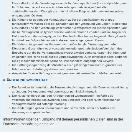
Gesundheit und der Verletzung wesentlicher Vertragspflichten (Kardinalpflichten) nur
für Schäden, die auf ein vorsätzliches oder grob fahrlässiges Verhalten
zurückzuführen sind. Dies gilt auch für mittelbare Folgeschäden wie insbesondere
entgangenen Gewinn.
Die Haftung ist gegenüber Verbrauchern außer bei vorsätzlichem oder grob
fahrlässigem Verhalten oder bei Schäden aus der Verletzung von Leben, Körper und
Gesundheit und der Verletzung wesentlicher Vertragspflichten (Kardinalpflichten) auf
die bei Vertragsschluss typischerweise vorhersehbaren Schäden und im übrigen der
Höhe nach auf die vertragstypischen Durchschnittsschäden begrenzt. Dies gilt auch
für mittelbare Folgeschäden wie insbesondere entgangenen Gewinn.
Die Haftung ist gegenüber Unternehmern außer bei der Verletzung von Leben,
Körper und Gesundheit oder vorsätzlichem oder grob fahrlässigem Verhalten des
Betreibers auf die bei Vertragsschluss typischerweise vorhersehbaren Schäden und
im Übrigen der Höhe nach auf die vertragstypischen Durchschnittsschäden begrenzt.
Dies gilt auch für mittelbare Schäden, insbesondere entgangenen Gewinn.
Die Haftungsbegrenzung der Absätze a bis c gilt sinngemäß auch zugunsten der
Mitarbeiter und Erfüllungsgehilfen des Betreibers.
Ansprüche für eine Haftung aus zwingendem nationalem Recht bleiben unberührt.
6. ÄNDERUNGSVORBEHALT
Der Betreiber ist berechtigt, die Nutzungsbedingungen und die Datenschutzerklärung
zu ändern. Die Änderung wird dem Nutzer per E-Mail mitgeteilt.
Der Nutzer ist berechtigt, den Änderungen zu widersprechen. Im Falle des
Widerspruchs erlischt das zwischen dem Betreiber und dem Nutzer bestehende
Vertragsverhältnis mit sofortiger Wirkung.
Die Änderungen gelten als anerkannt und verbindlich, wenn der Nutzer den
Änderungen zugestimmt hat.
Informationen über den Umgang mit deinen persönlichen Daten sind in der
Datenschutzerklärung enthalten.