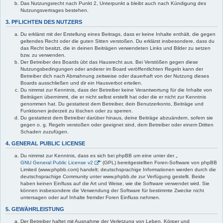
Das Nutzungsrecht nach Punkt 2, Unterpunkt a bleibt auch nach Kündigung des
Nutzungsvertrages bestehen.
3. PFLICHTEN DES NUTZERS
Du erklärst mit der Erstellung eines Beitrags, dass er keine Inhalte enthält, die gegen
geltendes Recht oder die guten Sitten verstoßen. Du erklärst insbesondere, dass du
das Recht besitzt, die in deinen Beiträgen verwendeten Links und Bilder zu setzen
bzw. zu verwenden.
Der Betreiber des Boards übt das Hausrecht aus. Bei Verstößen gegen diese
Nutzungsbedingungen oder anderer im Board veröffentlichten Regeln kann der
Betreiber dich nach Abmahnung zeitweise oder dauerhaft von der Nutzung dieses
Boards ausschließen und dir ein Hausverbot erteilen.
Du nimmst zur Kenntnis, dass der Betreiber keine Verantwortung für die Inhalte von
Beiträgen übernimmt, die er nicht selbst erstellt hat oder die er nicht zur Kenntnis
genommen hat. Du gestattest dem Betreiber, dein Benutzerkonto, Beiträge und
Funktionen jederzeit zu löschen oder zu sperren.
Du gestattest dem Betreiber darüber hinaus, deine Beiträge abzuändern, sofern sie
gegen o. g. Regeln verstoßen oder geeignet sind, dem Betreiber oder einem Dritten
Schaden zuzufügen.
4. GENERAL PUBLIC LICENSE
Du nimmst zur Kenntnis, dass es sich bei phpBB um eine unter der „
GNU General Public License v2
“ (GPL) bereitgestellten Foren-Software von phpBB
Limited (www.phpbb.com) handelt; deutschsprachige Informationen werden durch die
deutschsprachige Community unter www.phpbb.de zur Verfügung gestellt. Beide
haben keinen Einfluss auf die Art und Weise, wie die Software verwendet wird. Sie
können insbesondere die Verwendung der Software für bestimmte Zwecke nicht
untersagen oder auf Inhalte fremder Foren Einfluss nehmen.
5. GEWÄHRLEISTUNG
Der Betreiber haftet mit Ausnahme der Verletzung von Leben, Körper und