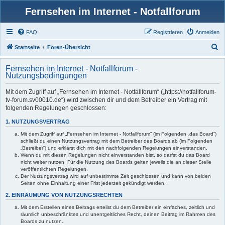
Fernsehen im Internet - Notfallforum
FAQ
Registrieren
Anmelden
S
Startseite
Foren-Übersicht
u
Fernsehen im Internet - Notfallforum -
c
Nutzungsbedingungen
h
Mit dem Zugriff auf „Fernsehen im Internet - Notfallforum“ („https://notfallforum-
e
tv-forum.sv00010.de“) wird zwischen dir und dem Betreiber ein Vertrag mit
folgenden Regelungen geschlossen:
1. NUTZUNGSVERTRAG
Mit dem Zugriff auf „Fernsehen im Internet - Notfallforum“ (im Folgenden „das Board“)
schließt du einen Nutzungsvertrag mit dem Betreiber des Boards ab (im Folgenden
„Betreiber“) und erklärst dich mit den nachfolgenden Regelungen einverstanden.
Wenn du mit diesen Regelungen nicht einverstanden bist, so darfst du das Board
nicht weiter nutzen. Für die Nutzung des Boards gelten jeweils die an dieser Stelle
veröffentlichten Regelungen.
Der Nutzungsvertrag wird auf unbestimmte Zeit geschlossen und kann von beiden
Seiten ohne Einhaltung einer Frist jederzeit gekündigt werden.
2. EINRÄUMUNG VON NUTZUNGSRECHTEN
Mit dem Erstellen eines Beitrags erteilst du dem Betreiber ein einfaches, zeitlich und
räumlich unbeschränktes und unentgeltliches Recht, deinen Beitrag im Rahmen des
Boards zu nutzen.