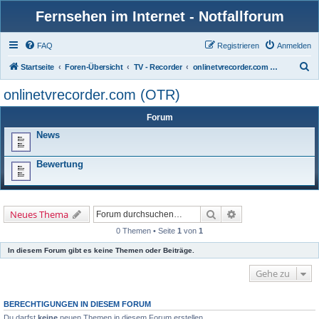
Fernsehen im Internet - Notfallforum
FAQ
Registrieren
Anmelden
S
Startseite
Foren-Übersicht
TV - Recorder
onlinetvrecorder.com (OTR)
u
onlinetvrecorder.com (OTR)
c
Forum
h
News
e
Bewertung
Suche
Erweiterte Suche
Neues Thema
0 Themen • Seite
1
von
1
In diesem Forum gibt es keine Themen oder Beiträge.
Gehe zu
BERECHTIGUNGEN IN DIESEM FORUM
Du darfst
keine
neuen Themen in diesem Forum erstellen.