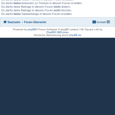
Du darfst
keine
Antworten zu Themen in diesem Forum erstellen.
Du darfst deine Beiträge in diesem Forum
nicht
ändern.
Du darfst deine Beiträge in diesem Forum
nicht
löschen.
Du darfst
keine
Dateianhänge in diesem Forum erstellen.
Startseite
Foren-Übersicht
Kontakt
Powered by
phpBB
® Forum Software © phpBB Limited | SE Square Left by
PhpBB3 BBCodes
Deutsche Übersetzung durch
phpBB.de