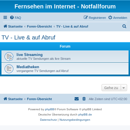
Fernsehen im Internet - Notfallforum
FAQ
Registrieren
Anmelden
S
Startseite
Foren-Übersicht
TV - Live & auf Abruf
u
TV - Live & auf Abruf
c
Forum
h
e
live Streaming
aktuelle TV Sendungen als live Stream
Mediatheken
vergangene TV Sendungen auf Abruf
Gehe zu
Startseite
Foren-Übersicht
Alle Zeiten sind
UTC+02:00
Powered by
phpBB
® Forum Software © phpBB Limited
Deutsche Übersetzung durch
phpBB.de
Datenschutz
|
Nutzungsbedingungen