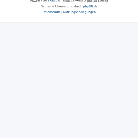
Powered by
phpBB
® Forum Software © phpBB Limited
Deutsche Übersetzung durch
phpBB.de
Datenschutz
|
Nutzungsbedingungen