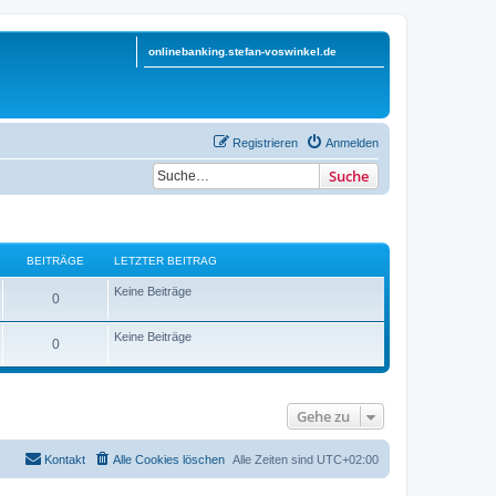
onlinebanking.stefan-voswinkel.de
Registrieren
Anmelden
Suche
BEITRÄGE
LETZTER BEITRAG
Keine Beiträge
0
Keine Beiträge
0
Gehe zu
Kontakt
Alle Cookies löschen
Alle Zeiten sind
UTC+02:00