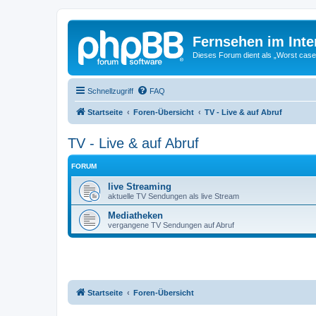
Fernsehen im Inter
Dieses Forum dient als „Worst case“-
Schnellzugriff
FAQ
Startseite
Foren-Übersicht
TV - Live & auf Abruf
TV - Live & auf Abruf
FORUM
live Streaming
aktuelle TV Sendungen als live Stream
Mediatheken
vergangene TV Sendungen auf Abruf
Startseite
Foren-Übersicht