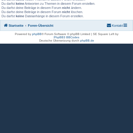
Du darfst
keine
Antworten zu Themen in diesem Forum erstellen.
Du darfst deine Beiträge in diesem Forum
nicht
ändern.
Du darfst deine Beiträge in diesem Forum
nicht
löschen.
Du darfst
keine
Dateianhänge in diesem Forum erstellen.
Startseite
Foren-Übersicht
Kontakt
Powered by
phpBB
® Forum Software © phpBB Limited | SE Square Left by
PhpBB3 BBCodes
Deutsche Übersetzung durch
phpBB.de