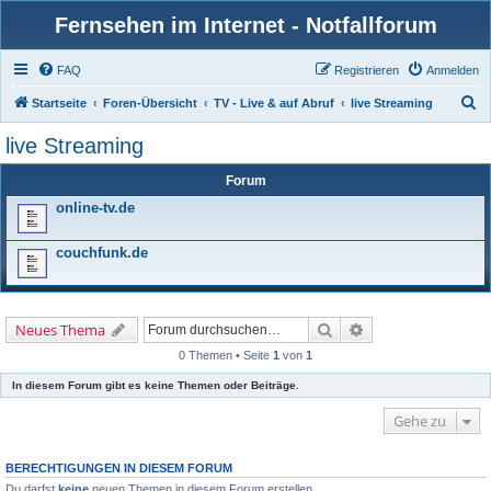
Fernsehen im Internet - Notfallforum
FAQ
Registrieren
Anmelden
S
Startseite
Foren-Übersicht
TV - Live & auf Abruf
live Streaming
u
live Streaming
c
Forum
h
online-tv.de
e
couchfunk.de
Suche
Erweiterte Suche
Neues Thema
0 Themen • Seite
1
von
1
In diesem Forum gibt es keine Themen oder Beiträge.
Gehe zu
BERECHTIGUNGEN IN DIESEM FORUM
Du darfst
keine
neuen Themen in diesem Forum erstellen.