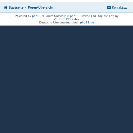
Startseite
Foren-Übersicht
Kontakt
Powered by
phpBB
® Forum Software © phpBB Limited | SE Square Left by
PhpBB3 BBCodes
Deutsche Übersetzung durch
phpBB.de