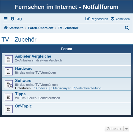
Fernsehen im Internet - Notfallforum
FAQ
Registrieren
Anmelden
S
Startseite
Foren-Übersicht
TV - Zubehör
u
TV - Zubehör
c
Forum
h
Anbieter Vergleiche
e
2+ Anbieter im direkten Vergleich
Hardware
für das online TV Vergnügen
Software
für das online TV Vergnüngen
Unterforen:
Codecs
,
Mediaplayer
,
Videobearbeitung
Tipps
zu Film, Serien, Sendeterminen
Off-Topic
Gehe zu