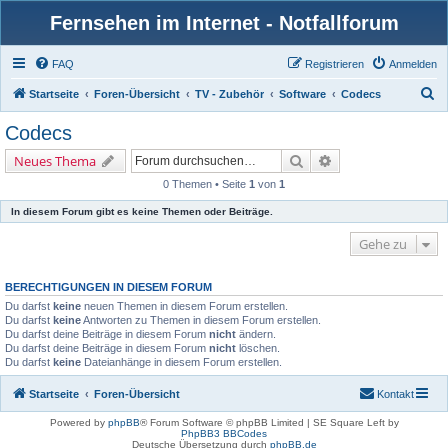
Fernsehen im Internet - Notfallforum
FAQ
Registrieren
Anmelden
S
Startseite
Foren-Übersicht
TV - Zubehör
Software
Codecs
u
Codecs
c
Suche
Erweiterte Suche
Neues Thema
h
0 Themen • Seite
1
von
1
e
In diesem Forum gibt es keine Themen oder Beiträge.
Gehe zu
BERECHTIGUNGEN IN DIESEM FORUM
Du darfst
keine
neuen Themen in diesem Forum erstellen.
Du darfst
keine
Antworten zu Themen in diesem Forum erstellen.
Du darfst deine Beiträge in diesem Forum
nicht
ändern.
Du darfst deine Beiträge in diesem Forum
nicht
löschen.
Du darfst
keine
Dateianhänge in diesem Forum erstellen.
Startseite
Foren-Übersicht
Kontakt
Powered by
phpBB
® Forum Software © phpBB Limited | SE Square Left by
PhpBB3 BBCodes
Deutsche Übersetzung durch
phpBB.de