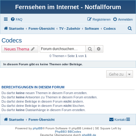
Fernsehen im Internet - Notfallforum
FAQ
Registrieren
Anmelden
S
Startseite
Foren-Übersicht
TV - Zubehör
Software
Codecs
u
Codecs
c
Suche
Erweiterte Suche
Neues Thema
h
0 Themen • Seite
1
von
1
e
In diesem Forum gibt es keine Themen oder Beiträge.
Gehe zu
BERECHTIGUNGEN IN DIESEM FORUM
Du darfst
keine
neuen Themen in diesem Forum erstellen.
Du darfst
keine
Antworten zu Themen in diesem Forum erstellen.
Du darfst deine Beiträge in diesem Forum
nicht
ändern.
Du darfst deine Beiträge in diesem Forum
nicht
löschen.
Du darfst
keine
Dateianhänge in diesem Forum erstellen.
Startseite
Foren-Übersicht
Kontakt
Powered by
phpBB
® Forum Software © phpBB Limited | SE Square Left by
PhpBB3 BBCodes
Deutsche Übersetzung durch
phpBB.de