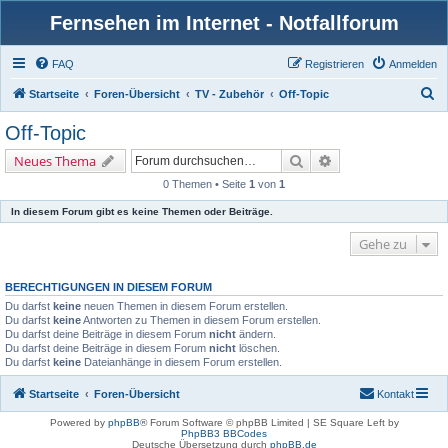
Fernsehen im Internet - Notfallforum
FAQ
Registrieren
Anmelden
S
Startseite
Foren-Übersicht
TV - Zubehör
Off-Topic
u
Off-Topic
c
Suche
Erweiterte Suche
Neues Thema
h
0 Themen • Seite
1
von
1
e
In diesem Forum gibt es keine Themen oder Beiträge.
Gehe zu
BERECHTIGUNGEN IN DIESEM FORUM
Du darfst
keine
neuen Themen in diesem Forum erstellen.
Du darfst
keine
Antworten zu Themen in diesem Forum erstellen.
Du darfst deine Beiträge in diesem Forum
nicht
ändern.
Du darfst deine Beiträge in diesem Forum
nicht
löschen.
Du darfst
keine
Dateianhänge in diesem Forum erstellen.
Startseite
Foren-Übersicht
Kontakt
Powered by
phpBB
® Forum Software © phpBB Limited | SE Square Left by
PhpBB3 BBCodes
Deutsche Übersetzung durch
phpBB.de