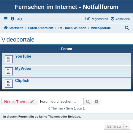
Fernsehen im Internet - Notfallforum
FAQ
Registrieren
Anmelden
S
Startseite
Foren-Übersicht
TV - nach Wunsch
Videoportale
u
Videoportale
c
Forum
h
YouTube
e
MyVideo
Clipfish
Suche
Erweiterte Suche
Neues Thema
0 Themen • Seite
1
von
1
In diesem Forum gibt es keine Themen oder Beiträge.
Gehe zu