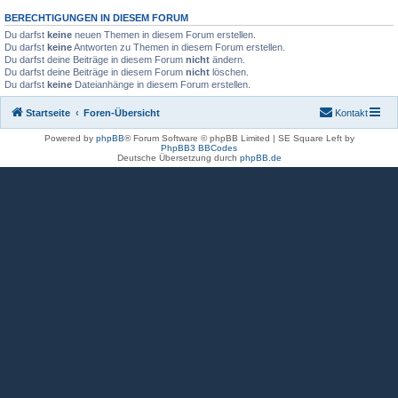
BERECHTIGUNGEN IN DIESEM FORUM
Du darfst
keine
neuen Themen in diesem Forum erstellen.
Du darfst
keine
Antworten zu Themen in diesem Forum erstellen.
Du darfst deine Beiträge in diesem Forum
nicht
ändern.
Du darfst deine Beiträge in diesem Forum
nicht
löschen.
Du darfst
keine
Dateianhänge in diesem Forum erstellen.
Startseite
Foren-Übersicht
Kontakt
Powered by
phpBB
® Forum Software © phpBB Limited | SE Square Left by
PhpBB3 BBCodes
Deutsche Übersetzung durch
phpBB.de