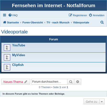
Fernsehen im Internet - Notfallforum
FAQ
Registrieren
Anmelden
S
Startseite
Foren-Übersicht
TV - nach Wunsch
Videoportale
u
Videoportale
c
Forum
h
YouTube
e
MyVideo
Clipfish
Suche
Erweiterte Suche
Neues Thema
0 Themen • Seite
1
von
1
In diesem Forum gibt es keine Themen oder Beiträge.
Gehe zu