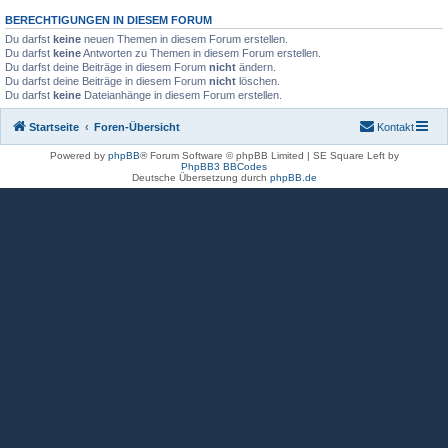
BERECHTIGUNGEN IN DIESEM FORUM
Du darfst
keine
neuen Themen in diesem Forum erstellen.
Du darfst
keine
Antworten zu Themen in diesem Forum erstellen.
Du darfst deine Beiträge in diesem Forum
nicht
ändern.
Du darfst deine Beiträge in diesem Forum
nicht
löschen.
Du darfst
keine
Dateianhänge in diesem Forum erstellen.
Startseite
Foren-Übersicht
Kontakt
Powered by
phpBB
® Forum Software © phpBB Limited | SE Square Left by
PhpBB3 BBCodes
Deutsche Übersetzung durch
phpBB.de