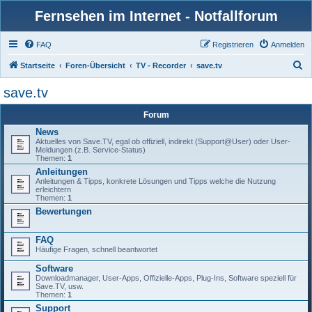
Fernsehen im Internet - Notfallforum
FAQ
Registrieren
Anmelden
S
Startseite
Foren-Übersicht
TV - Recorder
save.tv
u
save.tv
c
Forum
h
News
e
Aktuelles von Save.TV, egal ob offiziell, indirekt (Support@User) oder User-
Meldungen (z.B. Service-Status)
Themen:
1
Anleitungen
Anleitungen & Tipps, konkrete Lösungen und Tipps welche die Nutzung
erleichtern
Themen:
1
Bewertungen
FAQ
Häufige Fragen, schnell beantwortet
Software
Downloadmanager, User-Apps, Offizielle-Apps, Plug-Ins, Software speziell für
Save.TV, usw.
Themen:
1
Support