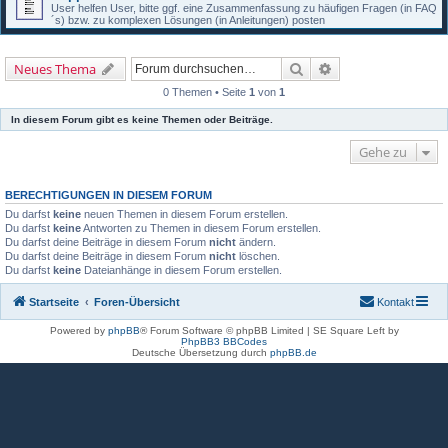
User helfen User, bitte ggf. eine Zusammenfassung zu häufigen Fragen (in FAQ
´s) bzw. zu komplexen Lösungen (in Anleitungen) posten
Suche
Erweiterte Suche
Neues Thema
0 Themen • Seite
1
von
1
In diesem Forum gibt es keine Themen oder Beiträge.
Gehe zu
BERECHTIGUNGEN IN DIESEM FORUM
Du darfst
keine
neuen Themen in diesem Forum erstellen.
Du darfst
keine
Antworten zu Themen in diesem Forum erstellen.
Du darfst deine Beiträge in diesem Forum
nicht
ändern.
Du darfst deine Beiträge in diesem Forum
nicht
löschen.
Du darfst
keine
Dateianhänge in diesem Forum erstellen.
Startseite
Foren-Übersicht
Kontakt
Powered by
phpBB
® Forum Software © phpBB Limited | SE Square Left by
PhpBB3 BBCodes
Deutsche Übersetzung durch
phpBB.de