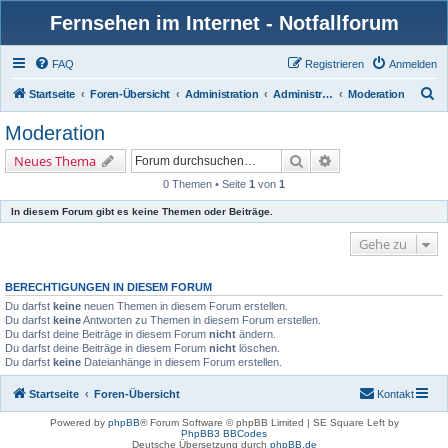
Fernsehen im Internet - Notfallforum
FAQ
Registrieren
Anmelden
S
Startseite
Foren-Übersicht
Administration
Administration
Moderation
u
Moderation
c
Suche
Erweiterte Suche
Neues Thema
h
0 Themen • Seite
1
von
1
e
In diesem Forum gibt es keine Themen oder Beiträge.
Gehe zu
BERECHTIGUNGEN IN DIESEM FORUM
Du darfst
keine
neuen Themen in diesem Forum erstellen.
Du darfst
keine
Antworten zu Themen in diesem Forum erstellen.
Du darfst deine Beiträge in diesem Forum
nicht
ändern.
Du darfst deine Beiträge in diesem Forum
nicht
löschen.
Du darfst
keine
Dateianhänge in diesem Forum erstellen.
Startseite
Foren-Übersicht
Kontakt
Powered by
phpBB
® Forum Software © phpBB Limited | SE Square Left by
PhpBB3 BBCodes
Deutsche Übersetzung durch
phpBB.de