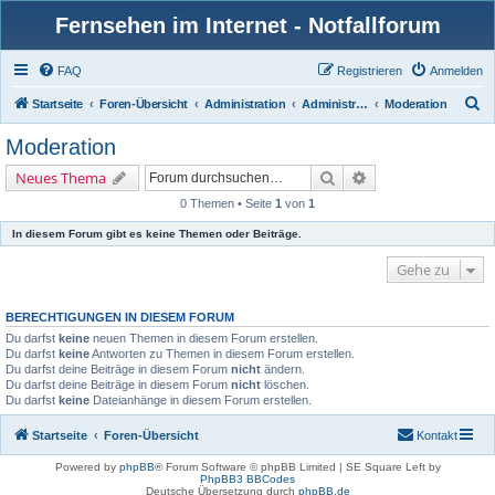
Fernsehen im Internet - Notfallforum
FAQ
Registrieren
Anmelden
S
Startseite
Foren-Übersicht
Administration
Administration
Moderation
u
Moderation
c
Suche
Erweiterte Suche
Neues Thema
h
0 Themen • Seite
1
von
1
e
In diesem Forum gibt es keine Themen oder Beiträge.
Gehe zu
BERECHTIGUNGEN IN DIESEM FORUM
Du darfst
keine
neuen Themen in diesem Forum erstellen.
Du darfst
keine
Antworten zu Themen in diesem Forum erstellen.
Du darfst deine Beiträge in diesem Forum
nicht
ändern.
Du darfst deine Beiträge in diesem Forum
nicht
löschen.
Du darfst
keine
Dateianhänge in diesem Forum erstellen.
Startseite
Foren-Übersicht
Kontakt
Powered by
phpBB
® Forum Software © phpBB Limited | SE Square Left by
PhpBB3 BBCodes
Deutsche Übersetzung durch
phpBB.de