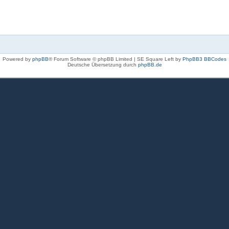
Powered by
phpBB
® Forum Software © phpBB Limited | SE Square Left by
PhpBB3 BBCodes
Deutsche Übersetzung durch
phpBB.de