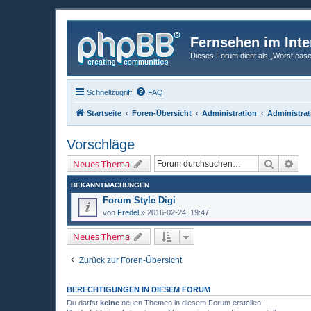
Fernsehen im Inte
Dieses Forum dient als „Worst case“-
Schnellzugriff
FAQ
Startseite
Foren-Übersicht
Administration
Administrat
Vorschläge
Suche
Erw
Neues Thema
BEKANNTMACHUNGEN
Forum Style Digi
von
Fredel
»
2016-02-24, 19:47
Neues Thema
Zurück zur Foren-Übersicht
BERECHTIGUNGEN IN DIESEM FORUM
Du darfst
keine
neuen Themen in diesem Forum erstellen.