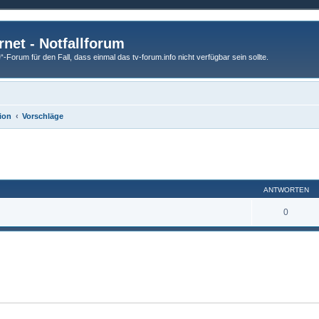
rnet - Notfallforum
Forum für den Fall, dass einmal das tv-forum.info nicht verfügbar sein sollte.
ion
Vorschläge
eiterte Suche
ANTWORTEN
0