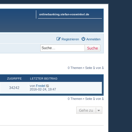
onlinebanking.stefan-voswinkel.de
Registrieren
Anmelden
Suche
0 Themen • Seite
1
von
1
ZUGRIFFE
LETZTER BEITRAG
von
Fredel
34242
2016-02-24, 19:47
0 Themen • Seite
1
von
1
Gehe zu