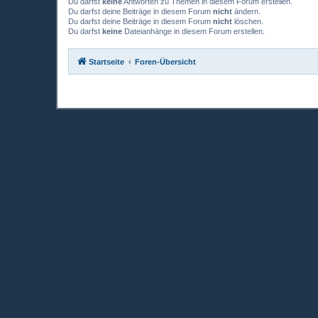
Du darfst
keine
Antworten zu Themen in diesem Forum erstellen.
Du darfst deine Beiträge in diesem Forum
nicht
ändern.
Du darfst deine Beiträge in diesem Forum
nicht
löschen.
Du darfst
keine
Dateianhänge in diesem Forum erstellen.
Startseite
Foren-Übersicht