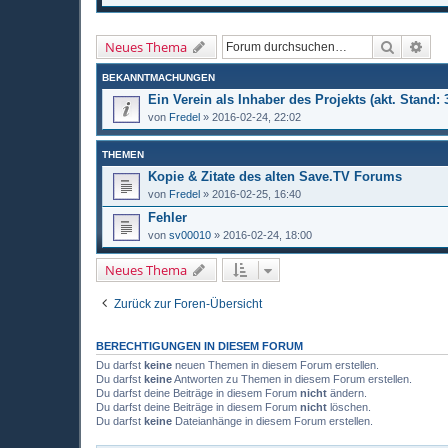
Suche
Erw
Neues Thema
BEKANNTMACHUNGEN
Ein Verein als Inhaber des Projekts (akt. Stand: 
von
Fredel
»
2016-02-24, 22:02
THEMEN
Kopie & Zitate des alten Save.TV Forums
von
Fredel
»
2016-02-25, 16:40
Fehler
von
sv00010
»
2016-02-24, 18:00
Neues Thema
Zurück zur Foren-Übersicht
BERECHTIGUNGEN IN DIESEM FORUM
Du darfst
keine
neuen Themen in diesem Forum erstellen.
Du darfst
keine
Antworten zu Themen in diesem Forum erstellen.
Du darfst deine Beiträge in diesem Forum
nicht
ändern.
Du darfst deine Beiträge in diesem Forum
nicht
löschen.
Du darfst
keine
Dateianhänge in diesem Forum erstellen.