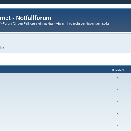
rnet - Notfallforum
Forum für den Fall, dass einmal das tv-forum.info nicht verfügbar sein sollte.
ion
THEMEN
0
1
1
0
1