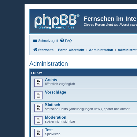
Fernsehen im Inte
Dieses Forum dient als „Worst case“-
Schnellzugriff
FAQ
Startseite
Foren-Übersicht
Administration
Administrat
Administration
FORUM
Archiv
öffentlich zugänglich
Vorschläge
Statisch
statische Posts (Ankündigungen usw.), später unsichtbar
Moderation
später nicht sichtbar
Test
Spielwiese