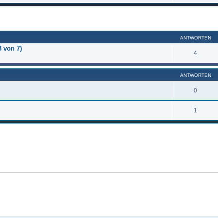
eiterte Suche
ANTWORTEN
3 von 7)
4
ANTWORTEN
0
1