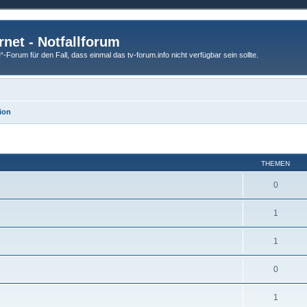
rnet - Notfallforum
Forum für den Fall, dass einmal das tv-forum.info nicht verfügbar sein sollte.
ion
THEMEN
0
1
1
0
1