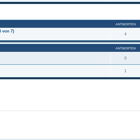
eiterte Suche
ANTWORTEN
3 von 7)
4
ANTWORTEN
0
1