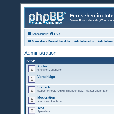
Fernsehen im Inte
Dieses Forum dient als „Worst case“-
Schnellzugriff
FAQ
Startseite
Foren-Übersicht
Administration
Administrat
Administration
FORUM
Archiv
öffentlich zugänglich
Vorschläge
Statisch
statische Posts (Ankündigungen usw.), später unsichtbar
Moderation
später nicht sichtbar
Test
Spielwiese