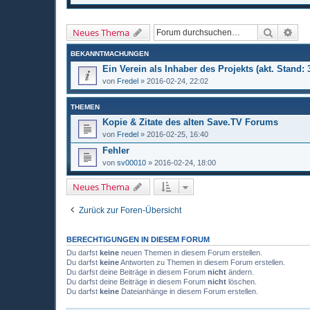
Suche
Erw
Neues Thema
BEKANNTMACHUNGEN
Ein Verein als Inhaber des Projekts (akt. Stand: 
von
Fredel
»
2016-02-24, 22:02
THEMEN
Kopie & Zitate des alten Save.TV Forums
von
Fredel
»
2016-02-25, 16:40
Fehler
von
sv00010
»
2016-02-24, 18:00
Neues Thema
Zurück zur Foren-Übersicht
BERECHTIGUNGEN IN DIESEM FORUM
Du darfst
keine
neuen Themen in diesem Forum erstellen.
Du darfst
keine
Antworten zu Themen in diesem Forum erstellen.
Du darfst deine Beiträge in diesem Forum
nicht
ändern.
Du darfst deine Beiträge in diesem Forum
nicht
löschen.
Du darfst
keine
Dateianhänge in diesem Forum erstellen.