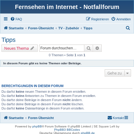
Fernsehen im Internet - Notfallforum
FAQ
Registrieren
Anmelden
S
Startseite
Foren-Übersicht
TV - Zubehör
Tipps
u
Tipps
c
Suche
Erweiterte Suche
Neues Thema
h
0 Themen • Seite
1
von
1
e
In diesem Forum gibt es keine Themen oder Beiträge.
Gehe zu
BERECHTIGUNGEN IN DIESEM FORUM
Du darfst
keine
neuen Themen in diesem Forum erstellen.
Du darfst
keine
Antworten zu Themen in diesem Forum erstellen.
Du darfst deine Beiträge in diesem Forum
nicht
ändern.
Du darfst deine Beiträge in diesem Forum
nicht
löschen.
Du darfst
keine
Dateianhänge in diesem Forum erstellen.
Startseite
Foren-Übersicht
Kontakt
Powered by
phpBB
® Forum Software © phpBB Limited | SE Square Left by
PhpBB3 BBCodes
Deutsche Übersetzung durch
phpBB.de