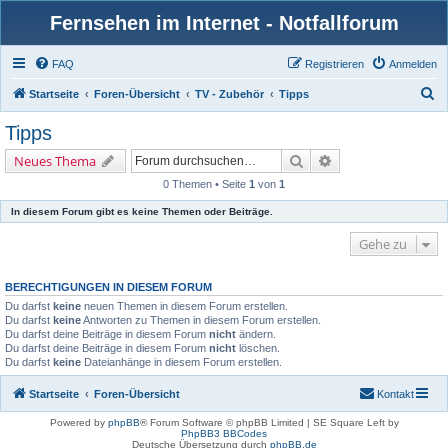
Fernsehen im Internet - Notfallforum
FAQ
Registrieren
Anmelden
S
Startseite
Foren-Übersicht
TV - Zubehör
Tipps
u
Tipps
c
Suche
Erweiterte Suche
Neues Thema
h
0 Themen • Seite
1
von
1
e
In diesem Forum gibt es keine Themen oder Beiträge.
Gehe zu
BERECHTIGUNGEN IN DIESEM FORUM
Du darfst
keine
neuen Themen in diesem Forum erstellen.
Du darfst
keine
Antworten zu Themen in diesem Forum erstellen.
Du darfst deine Beiträge in diesem Forum
nicht
ändern.
Du darfst deine Beiträge in diesem Forum
nicht
löschen.
Du darfst
keine
Dateianhänge in diesem Forum erstellen.
Startseite
Foren-Übersicht
Kontakt
Powered by
phpBB
® Forum Software © phpBB Limited | SE Square Left by
PhpBB3 BBCodes
Deutsche Übersetzung durch
phpBB.de