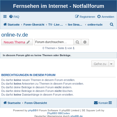
Fernsehen im Internet - Notfallforum
FAQ
Registrieren
Anmelden
S
Startseite
Foren-Übersicht
TV - Live & auf Abruf
live Streaming
online-tv.de
u
online-tv.de
c
Suche
Erweiterte Suche
Neues Thema
h
0 Themen • Seite
1
von
1
e
In diesem Forum gibt es keine Themen oder Beiträge.
Gehe zu
BERECHTIGUNGEN IN DIESEM FORUM
Du darfst
keine
neuen Themen in diesem Forum erstellen.
Du darfst
keine
Antworten zu Themen in diesem Forum erstellen.
Du darfst deine Beiträge in diesem Forum
nicht
ändern.
Du darfst deine Beiträge in diesem Forum
nicht
löschen.
Du darfst
keine
Dateianhänge in diesem Forum erstellen.
Startseite
Foren-Übersicht
Kontakt
Powered by
phpBB
® Forum Software © phpBB Limited | SE Square Left by
PhpBB3 BBCodes
Deutsche Übersetzung durch
phpBB.de